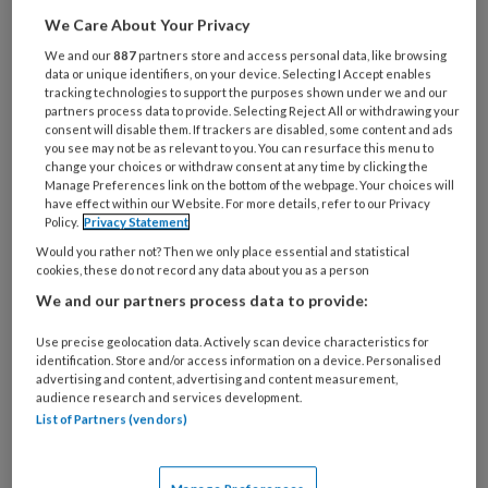
We Care About Your Privacy
Wat
is
We and our
887
partners store and access personal data, like browsing
data or unique identifiers, on your device. Selecting I Accept enables
je
tracking technologies to support the purposes shown under we and our
e-
partners process data to provide. Selecting Reject All or withdrawing your
Kies
mailadres?
consent will disable them. If trackers are disabled, some content and ads
je
you see may not be as relevant to you. You can resurface this menu to
*
*
wachtwoord*
*
change your choices or withdraw consent at any time by clicking the
Manage Preferences link on the bottom of the webpage. Your choices will
Kies
have effect within our Website. For more details, refer to our Privacy
Policy.
Privacy Statement
je
Would you rather not? Then we only place essential and statistical
functie
*
cookies, these do not record any data about you as a person
Bij
We and our partners process data to provide:
welke
organisatie
Use precise geolocation data. Actively scan device characteristics for
identification. Store and/or access information on a device. Personalised
werk
Untitled
advertising and content, advertising and content measurement,
Ontvang 2x per week de
je?
audience research and services development.
KinderopvangTotaal nieuwsbrief
List of Partners (vendors)
Ontvang iedere zondag het