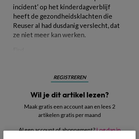
incident’ op het kinderdagverblijf
heeft de gezondheidsklachten die
Reuser al had dusdanig verslecht, dat
ze niet meer kan werken.
Eind
REGISTREREN
Wil je dit artikel lezen?
Maak gratis een account aan en lees 2
artikelen gratis per maand
Al een account of abonnement?
Log dan in