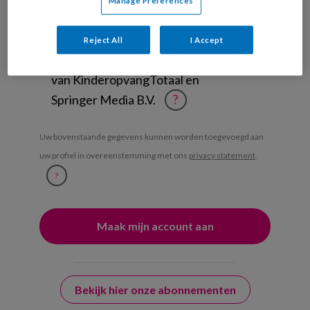
Manage Preferences
Management Kinderopvang
Weekoverzicht
Reject All
I Accept
Ja, ik geef toestemming voor e-mails
van KinderopvangTotaal en
Springer Media B.V.
?
Uw bovenstaande gegevens kunnen worden toegevoegd aan
uw profiel in overeenstemming met ons
privacy statement
.
?
Bekijk hier onze abonnementen