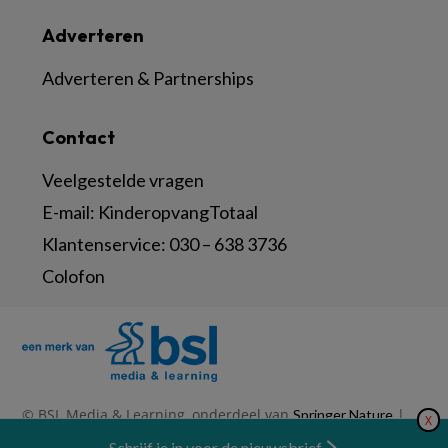
Adverteren
Adverteren & Partnerships
Contact
Veelgestelde vragen
E-mail:
KinderopvangTotaal
Klantenservice:
030 – 638 3736
Colofon
© BSL Media & Learning, onderdeel van
|
Springer Nature
X
|
|
Privacy Statement
Disclaimer
Voorwaarden
Nieuwsbrief
Schrijf je in voor de nieuwsbrief
Abonneren