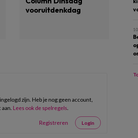
Column Dinsdag
k
vooruitdenkdag
v
10
B
o
o
T
ngelogd zijn. Heb je nog geen account,
 aan.
Lees ook de spelregels
.
Registreren
Login