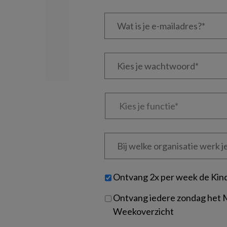
Wat
is
je
e-
Kies
mailadres?
je
*
*
wachtwoord*
*
Kies
je
functie
*
Bij
welke
organisatie
werk
Untitled
Ontvang 2x per week de Kin
je?
Ontvang iedere zondag het
Weekoverzicht