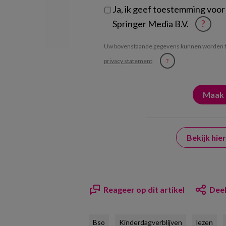
Ja, ik geef toestemming voor
Springer Media B.V.
?
Uw bovenstaande gegevens kunnen worden t
privacy statement
.
?
Bekijk hi
Reageer op dit artikel
Deel
Bso
Kinderdagverblijven
lezen