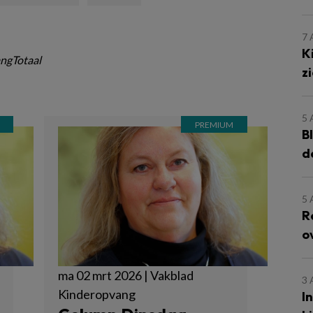
7
K
ngTotaal
z
5
B
d
5
R
o
ma 02 mrt 2026 | Vakblad
3
Kinderopvang
I