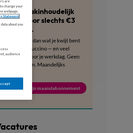
ers are
 to change your
Blijf vakinhoudelijk
the webpage.
cy Statement
scherp voor slechts €3
y data about you
per week.
Dat is minder dan wat je kwijt bent
aan een cappuccino — en veel
access
ent, audience
voedzamer voor je werkdag. Geen
verplichtingen. Maandelijks
opzegbaar.
Accept
Activeer mijn maandabonnement
acatures