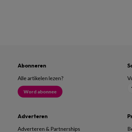
Abonneren
S
Alle artikelen lezen
?
Vo
Word abonnee
Adverteren
P
Adverteren & Partnerships
B