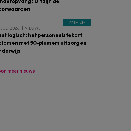
inderopvang? Dit zijn de
oorwaarden
 JULI 2026
NIEUWS
est logisch: het personeelstekort
plossen met 50-plussers uit zorg en
nderwijs
oon meer nieuws