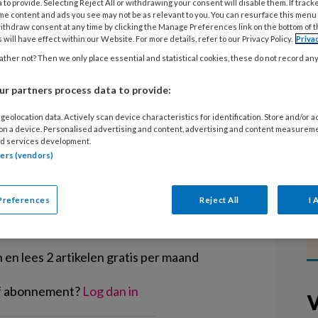
 to provide. Selecting Reject All or withdrawing your consent will disable them. If track
zoete wolf' krijgt de Sardes-
me content and ads you see may not be as relevant to you. You can resurface this menu
t 2021. Een mooi verhaal waarin
ithdraw consent at any time by clicking the Manage Preferences link on the bottom of 
 will have effect within our Website. For more details, refer to our Privacy Policy.
Priva
p een eerste indruk moet afgaan, zo
ther not? Then we only place essential and statistical cookies, these do not record an
de bijbehorende activiteiten? Lees
r partners process data to provide:
geolocation data. Actively scan device characteristics for identification. Store and/or 
 on a device. Personalised advertising and content, advertising and content measurem
d services development.
tners (vendors)
EGISTREREN
Preferences
Reject All
I 
t artikel lezen?
en lees 2 artikelen gratis per maand
of abonnement?
Log dan in
V