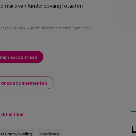
 e-mails van KinderopvangTotaal en
oegevoegd aan uw profiel in overeenstemming met ons
er onze abonnementen
 dit artikel
L
taalontwikkeling
voorlezen