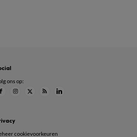
ocial
lg ons op:
rivacy
eheer cookievoorkeuren