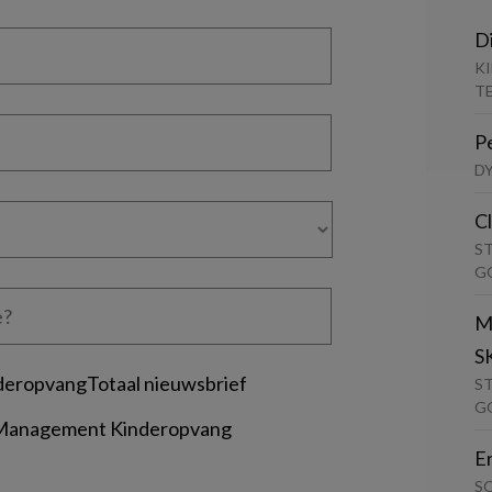
D
K
T
P
D
C
S
G
M
S
deropvangTotaal nieuwsbrief
S
G
 Management Kinderopvang
E
S