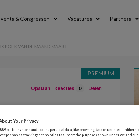
vents & Congressen
Vacatures
Partners
aal
 IS BOEK VAN DE MAAND MAART
PREMIUM
Opslaan
Reacties
Delen
0
te wolf’ is boek
 maart
About Your Privacy
889
partners store and access personal data, like browsing data or unique identifiers, 
 Accept enables tracking technologies to support the purposes shown under we and our