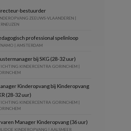
irecteur-bestuurder
INDEROPVANG ZEEUWS-VLAANDEREN |
ERNEUZEN
edagogisch professional spelinloop
YNAMO | AMSTERDAM
lustermanager bij SKG (28-32 uur)
TICHTING KINDERCENTRA GORINCHEM |
ORINCHEM
anager Kinderopvang bij Kinderopvang
KR (28-32 uur)
TICHTING KINDERCENTRA GORINCHEM |
ORINCHEM
rvaren Manager Kinderopvang (36 uur)
OLIDOE KINDEROPVANG | AALSMEER