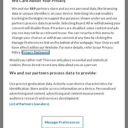
We Care About Your Privacy
Bij
welke
We and our
889
partners store and access personal data, like browsing
data or unique identifiers, on your device. Selecting I Accept enables
organisatie
tracking technologies to support the purposes shown under we and our
werk
partners process data to provide. Selecting Reject All or withdrawing your
Untitled
Ontvang 2x per week de
je?
consent will disable them. If trackers are disabled, some content and ads
you see may not be as relevant to you. You can resurface this menu to
KinderopvangTotaal nieuwsbrief
change your choices or withdraw consent at any time by clicking the
Manage Preferences link on the bottom of the webpage. Your choices will
have effect within our Website. For more details, refer to our Privacy
Ontvang iedere zondag het
Policy.
Privacy Statement
Management Kinderopvang
Would you rather not? Then we only place essential and statistical
Weekoverzicht
cookies, these do not record any data about you as a person
We and our partners process data to provide:
Ja, ik geef toestemming voor e-mails
Use precise geolocation data. Actively scan device characteristics for
van KinderopvangTotaal en
identification. Store and/or access information on a device. Personalised
advertising and content, advertising and content measurement,
Springer Media B.V.
?
audience research and services development.
List of Partners (vendors)
Uw bovenstaande gegevens kunnen worden toegevoegd aan
uw profiel in overeenstemming met ons
privacy statement
.
Manage Preferences
?