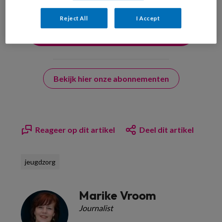
Reject All
I Accept
Bekijk hier onze abonnementen
Reageer op dit artikel
Deel dit artikel
jeugdzorg
Marike Vroom
Journalist