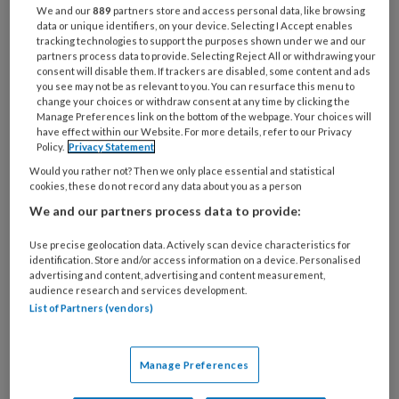
Bij
We and our
889
partners store and access personal data, like browsing
welke
data or unique identifiers, on your device. Selecting I Accept enables
tracking technologies to support the purposes shown under we and our
organisatie
partners process data to provide. Selecting Reject All or withdrawing your
werk
consent will disable them. If trackers are disabled, some content and ads
Untitled
Ontvang 2x per week de
je?
you see may not be as relevant to you. You can resurface this menu to
change your choices or withdraw consent at any time by clicking the
KinderopvangTotaal nieuwsbrief
Manage Preferences link on the bottom of the webpage. Your choices will
have effect within our Website. For more details, refer to our Privacy
Policy.
Privacy Statement
Ontvang iedere zondag het
Would you rather not? Then we only place essential and statistical
Management Kinderopvang
cookies, these do not record any data about you as a person
Weekoverzicht
We and our partners process data to provide:
Ja, ik geef toestemming voor e-mails
Use precise geolocation data. Actively scan device characteristics for
identification. Store and/or access information on a device. Personalised
van KinderopvangTotaal en
advertising and content, advertising and content measurement,
audience research and services development.
Springer Media B.V.
?
List of Partners (vendors)
Uw bovenstaande gegevens kunnen worden toegevoegd aan
Manage Preferences
uw profiel in overeenstemming met ons
privacy statement
.
?