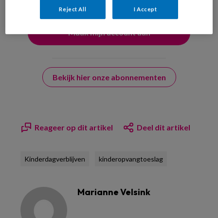
Reject All
I Accept
Bekijk hier onze abonnementen
Reageer op dit artikel
Deel dit artikel
Kinderdagverblijven
kinderopvangtoeslag
Marianne Velsink