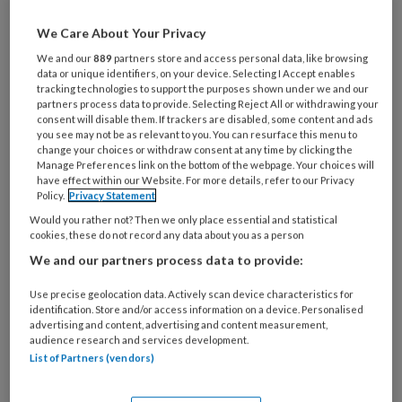
artikelen gratis per maand
We Care About Your Privacy
Al een account of abonnement?
Log dan in
We and our
889
partners store and access personal data, like browsing
data or unique identifiers, on your device. Selecting I Accept enables
tracking technologies to support the purposes shown under we and our
partners process data to provide. Selecting Reject All or withdrawing your
Wat
consent will disable them. If trackers are disabled, some content and ads
is
you see may not be as relevant to you. You can resurface this menu to
change your choices or withdraw consent at any time by clicking the
je
Manage Preferences link on the bottom of the webpage. Your choices will
e-
have effect within our Website. For more details, refer to our Privacy
Kies
mailadres?
Policy.
Privacy Statement
je
*
*
Would you rather not? Then we only place essential and statistical
wachtwoord*
*
cookies, these do not record any data about you as a person
Kies
We and our partners process data to provide:
je
functie
*
Use precise geolocation data. Actively scan device characteristics for
identification. Store and/or access information on a device. Personalised
Bij
advertising and content, advertising and content measurement,
audience research and services development.
welke
List of Partners (vendors)
organisatie
werk
Untitled