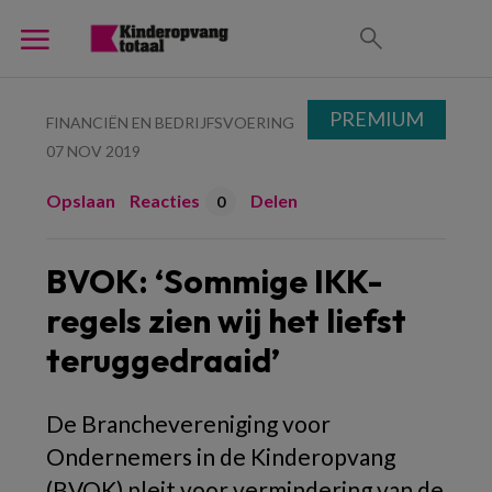
PREMIUM
FINANCIËN EN BEDRIJFSVOERING
07 NOV 2019
Opslaan
Reacties
Delen
0
BVOK: ‘Sommige IKK-
regels zien wij het liefst
teruggedraaid’
De Branchevereniging voor
Ondernemers in de Kinderopvang
(BVOK) pleit voor vermindering van de