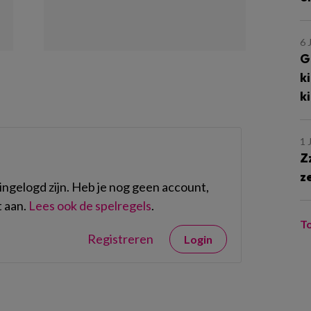
6 
G
k
k
1 
Z
z
ngelogd zijn. Heb je nog geen account,
 aan.
Lees ook de spelregels
.
T
Registreren
Login