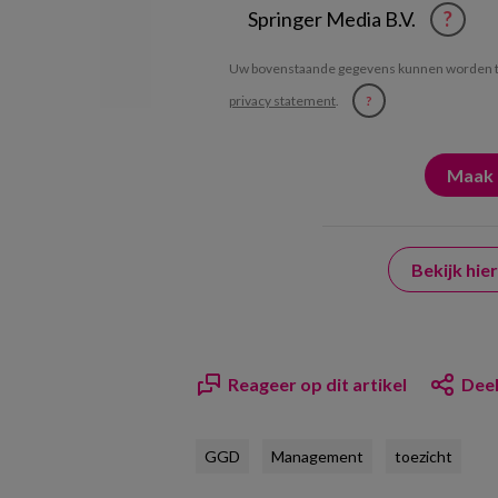
Springer Media B.V.
?
Uw bovenstaande gegevens kunnen worden t
privacy statement
.
?
Bekijk hi
Reageer op dit artikel
Deel
GGD
Management
toezicht