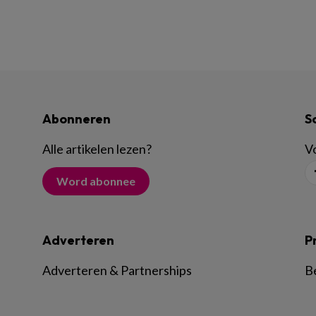
Abonneren
S
Alle artikelen lezen
?
Vo
Word abonnee
Adverteren
P
Adverteren & Partnerships
B