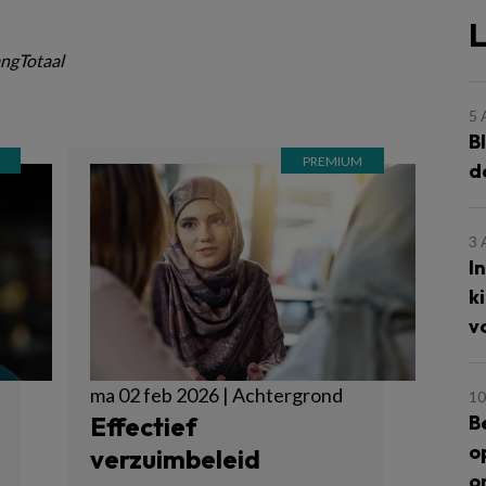
L
ngTotaal
5
B
d
3
I
k
v
ma 02 feb 2026 | Achtergrond
10
B
Effectief
o
verzuimbeleid
o