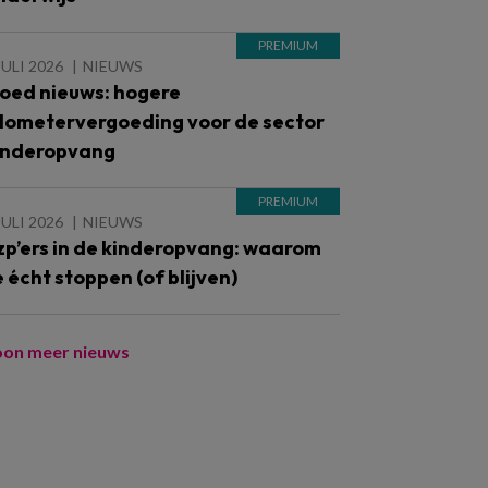
JULI 2026
NIEUWS
oed nieuws: hogere
ilometervergoeding voor de sector
inderopvang
JULI 2026
NIEUWS
zp’ers in de kinderopvang: waarom
e écht stoppen (of blijven)
oon meer nieuws