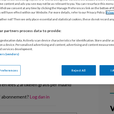
 Ondernemers in de Kinderopvang
me content and ads you see may not be as relevant to you. You can resurface this menu
ithdraw consent at any time by clicking the Manage Preferences link on the bottom of 
an de position paper van de vijf
 will have effect within our Website. For more details, refer to our Privacy Policy.
Priva
ten voor klachten over de GGD-
ther not? Then we only place essential and statistical cookies, these do not record an
r partners process data to provide:
geolocation data. Actively scan device characteristics for identification. Store and/or 
 on a device. Personalised advertising and content, advertising and content measurem
d services development.
tners (vendors)
EGISTREREN
Preferences
Reject All
I 
t artikel lezen?
en lees 2 artikelen gratis per maand
of abonnement?
Log dan in
V