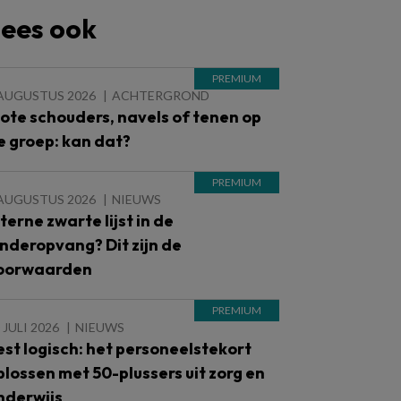
ees ook
 AUGUSTUS 2026
ACHTERGROND
lote schouders, navels of tenen op
e groep: kan dat?
 AUGUSTUS 2026
NIEUWS
nterne zwarte lijst in de
inderopvang? Dit zijn de
oorwaarden
 JULI 2026
NIEUWS
est logisch: het personeelstekort
plossen met 50-plussers uit zorg en
nderwijs