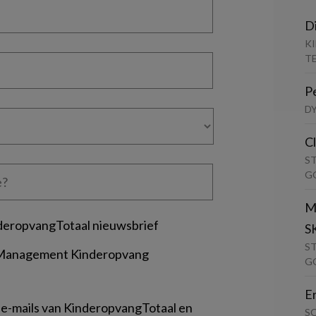
D
K
T
P
D
C
S
G
M
deropvangTotaal nieuwsbrief
S
S
 Management Kinderopvang
G
E
 e-mails van KinderopvangTotaal en
S