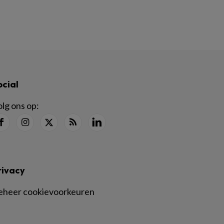
ocial
lg ons op:
rivacy
eheer cookievoorkeuren