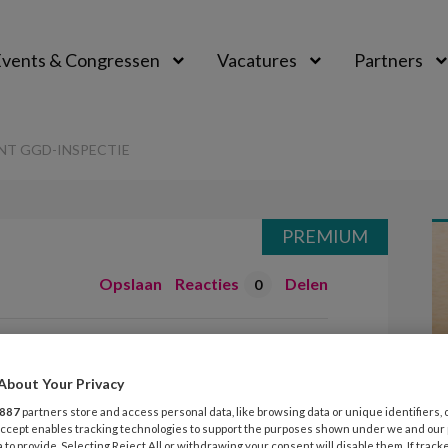
vents & Congressen
Vacatures
Partners
aal
T GGD-INSPECTIE
PREMIUM
Opslaan
Reacties
Delen
0
t meldpunt GGD-
About Your Privacy
887
partners store and access personal data, like browsing data or unique identifiers, 
 Accept enables tracking technologies to support the purposes shown under we and our
 to provide. Selecting Reject All or withdrawing your consent will disable them. If track