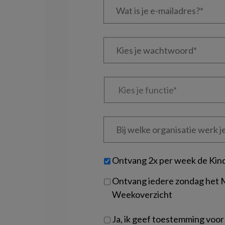
is
je
e-
Kies
mailadres?
je
*
*
wachtwoord*
*
Kies
je
functie
*
Bij
welke
organisatie
werk
Untitled
Ontvang 2x per week de Kin
je?
Ontvang iedere zondag het
Weekoverzicht
Ja, ik geef toestemming voor