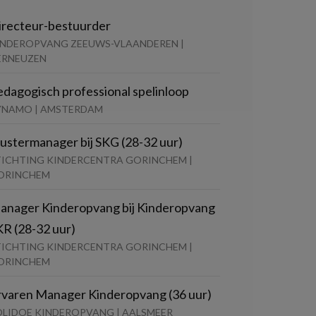
irecteur-bestuurder
INDEROPVANG ZEEUWS-VLAANDEREN |
ERNEUZEN
edagogisch professional spelinloop
YNAMO | AMSTERDAM
lustermanager bij SKG (28-32 uur)
TICHTING KINDERCENTRA GORINCHEM |
ORINCHEM
anager Kinderopvang bij Kinderopvang
KR (28-32 uur)
TICHTING KINDERCENTRA GORINCHEM |
ORINCHEM
rvaren Manager Kinderopvang (36 uur)
OLIDOE KINDEROPVANG | AALSMEER