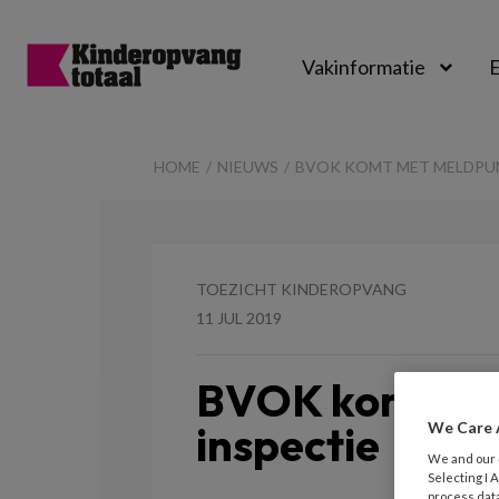
Vakinformatie
E
Kinderopvangtot
HOME
NIEUWS
BVOK KOMT MET MELDPUN
TOEZICHT KINDEROPVANG
11 JUL 2019
BVOK komt me
inspectie
We Care 
We and our
Selecting I
process data