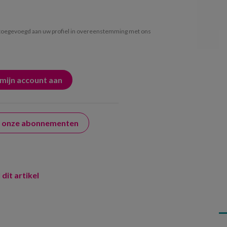
oegevoegd aan uw profiel in overeenstemming met ons
er onze abonnementen
 dit artikel