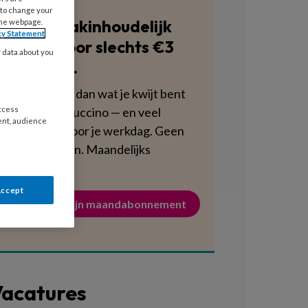
 to change your
Blijf vakinhoudelijk
the webpage.
cy Statement
scherp voor slechts €3
y data about you
per week.
Dat is minder dan wat je kwijt bent
aan een cappuccino — en veel
access
ent, audience
voedzamer voor je werkdag. Geen
verplichtingen. Maandelijks
opzegbaar.
Accept
Activeer mijn maandabonnement
acatures