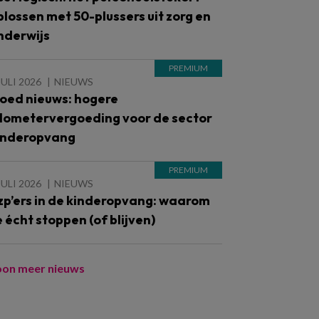
plossen met 50-plussers uit zorg en
nderwijs
JULI 2026
NIEUWS
oed nieuws: hogere
ilometervergoeding voor de sector
inderopvang
JULI 2026
NIEUWS
zp’ers in de kinderopvang: waarom
e écht stoppen (of blijven)
oon meer nieuws