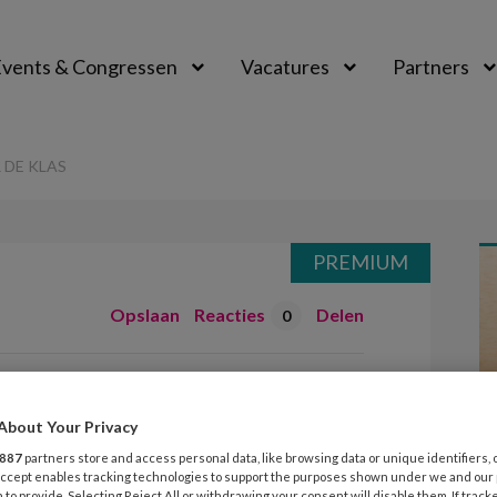
vents & Congressen
Vacatures
Partners
aal
DE KLAS
PREMIUM
Opslaan
Reacties
Delen
0
rs voor de klas
About Your Privacy
887
partners store and access personal data, like browsing data or unique identifiers, 
vangorganisatie 2Samen en het
 Accept enables tracking technologies to support the purposes shown under we and our
 to provide. Selecting Reject All or withdrawing your consent will disable them. If track