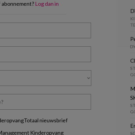
of abonnement?
Log dan in
D
K
T
P
D
C
S
G
M
S
S
G
deropvangTotaal nieuwsbrief
E
 Management Kinderopvang
S