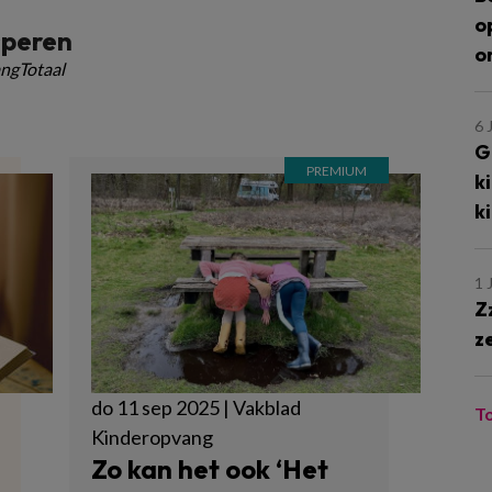
o
speren
o
ngTotaal
6 
G
k
k
1 
Z
z
do 11 sep 2025 | Vakblad
T
Kinderopvang
Zo kan het ook ‘Het