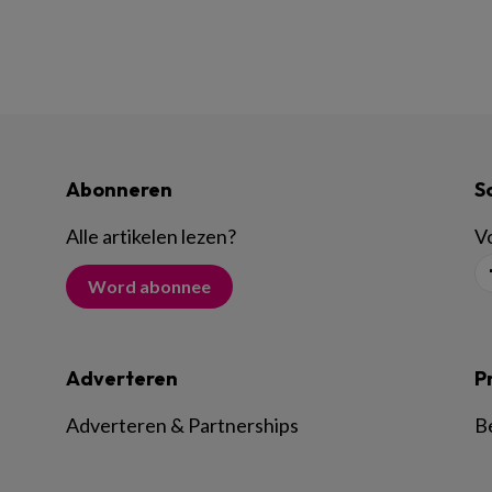
Abonneren
S
Alle artikelen lezen
?
Vo
Word abonnee
Adverteren
P
Adverteren & Partnerships
B