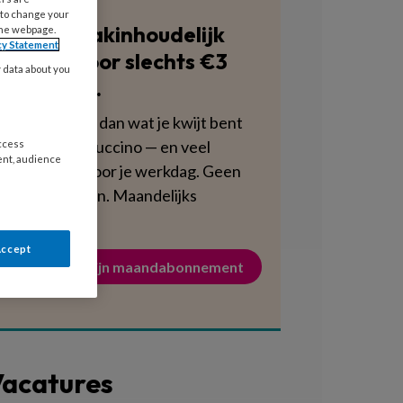
 to change your
Blijf vakinhoudelijk
the webpage.
cy Statement
scherp voor slechts €3
y data about you
per week.
Dat is minder dan wat je kwijt bent
aan een cappuccino — en veel
access
ent, audience
voedzamer voor je werkdag. Geen
verplichtingen. Maandelijks
opzegbaar.
Accept
Activeer mijn maandabonnement
acatures