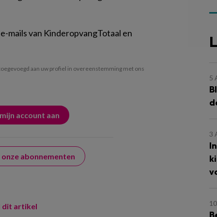
 e-mails van KinderopvangTotaal en
L
oegevoegd aan uw profiel in overeenstemming met ons
5
B
d
3
I
er onze abonnementen
k
v
10
 dit artikel
B