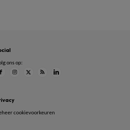
ocial
lg ons op:
rivacy
eheer cookievoorkeuren