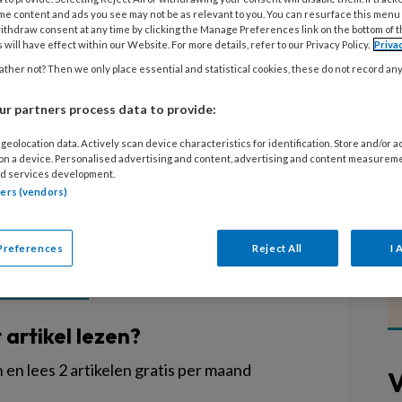
iever samen. Tijdens de lockdown van
me content and ads you see may not be as relevant to you. You can resurface this menu
ang, sprongen de pedagogisch
ithdraw consent at any time by clicking the Manage Preferences link on the bottom of 
 will have effect within our Website. For more details, refer to our Privacy Policy.
Priva
ij om scholen te helpen. Daarnaast
ther not? Then we only place essential and statistical cookies, these do not record an
gorganisatie en de PC Hooftschool
n kinderopvang en onderwijs. Een
r partners process data to provide:
ocatie 2Torentjes begint in februari
geolocation data. Actively scan device characteristics for identification. Store and/or 
PEP.
 on a device. Personalised advertising and content, advertising and content measurem
d services development.
tners (vendors)
Preferences
Reject All
I 
EGISTREREN
t artikel lezen?
en lees 2 artikelen gratis per maand
V