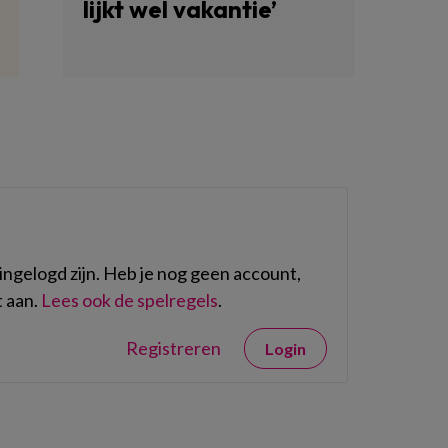
lijkt wel vakantie’
ngelogd zijn. Heb je nog geen account,
 aan.
Lees ook de spelregels
.
Registreren
Login