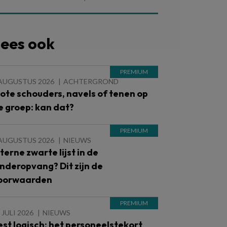
ees ook
 AUGUSTUS 2026
ACHTERGROND
lote schouders, navels of tenen op
e groep: kan dat?
 AUGUSTUS 2026
NIEUWS
nterne zwarte lijst in de
inderopvang? Dit zijn de
oorwaarden
 JULI 2026
NIEUWS
est logisch: het personeelstekort