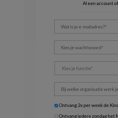
Al een account 
Wat
is
je
e-
Kies
mailadres?
je
*
*
wachtwoord*
*
Kies
je
functie
*
Bij
welke
organisatie
werk
Untitled
Ontvang 2x per week de Kin
je?
Ontvang iedere zondag het