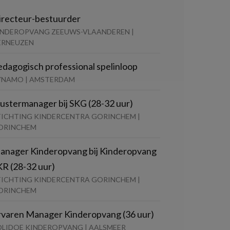
irecteur-bestuurder
INDEROPVANG ZEEUWS-VLAANDEREN |
ERNEUZEN
edagogisch professional spelinloop
YNAMO | AMSTERDAM
lustermanager bij SKG (28-32 uur)
TICHTING KINDERCENTRA GORINCHEM |
ORINCHEM
anager Kinderopvang bij Kinderopvang
KR (28-32 uur)
TICHTING KINDERCENTRA GORINCHEM |
ORINCHEM
rvaren Manager Kinderopvang (36 uur)
OLIDOE KINDEROPVANG | AALSMEER