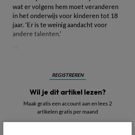
wat er volgens hem moet veranderen
in het onderwijs voor kinderen tot 18
jaar. ‘Er is te weinig aandacht voor
andere talenten.’
‘Ik
REGISTREREN
Wil je dit artikel lezen?
Maak gratis een account aan en lees 2
artikelen gratis per maand
Al een account of abonnement?
Log dan in