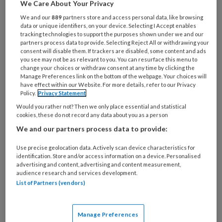
We Care About Your Privacy
Wat
We and our
889
partners store and access personal data, like browsing
is
data or unique identifiers, on your device. Selecting I Accept enables
tracking technologies to support the purposes shown under we and our
je
partners process data to provide. Selecting Reject All or withdrawing your
e-
consent will disable them. If trackers are disabled, some content and ads
Kies
mailadres?
you see may not be as relevant to you. You can resurface this menu to
je
change your choices or withdraw consent at any time by clicking the
*
*
wachtwoord*
*
Manage Preferences link on the bottom of the webpage. Your choices will
have effect within our Website. For more details, refer to our Privacy
Kies
Policy.
Privacy Statement
je
Would you rather not? Then we only place essential and statistical
functie
*
cookies, these do not record any data about you as a person
We and our partners process data to provide:
Bij
welke
Use precise geolocation data. Actively scan device characteristics for
organisatie
identification. Store and/or access information on a device. Personalised
advertising and content, advertising and content measurement,
werk
Untitled
audience research and services development.
Ontvang 2x per week de
je?
List of Partners (vendors)
KinderopvangTotaal nieuwsbrief
Ontvang iedere zondag het
Manage Preferences