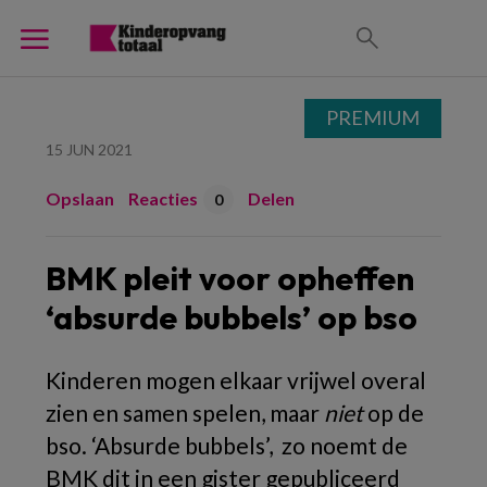
PREMIUM
15 JUN 2021
Opslaan
Reacties
Delen
0
BMK pleit voor opheffen
‘absurde bubbels’ op bso
Kinderen mogen elkaar vrijwel overal
zien en samen spelen, maar
niet
op de
bso. ‘Absurde bubbels’,
zo noemt de
BMK dit in een gister gepubliceerd