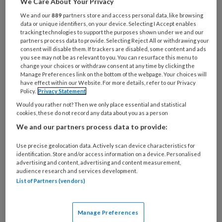
We Care About Your Privacy
Wat
We and our
889
partners store and access personal data, like browsing
data or unique identifiers, on your device. Selecting I Accept enables
is
tracking technologies to support the purposes shown under we and our
je
partners process data to provide. Selecting Reject All or withdrawing your
e-
consent will disable them. If trackers are disabled, some content and ads
Kies
you see may not be as relevant to you. You can resurface this menu to
mailadres?
je
change your choices or withdraw consent at any time by clicking the
*
*
Manage Preferences link on the bottom of the webpage. Your choices will
wachtwoord*
*
have effect within our Website. For more details, refer to our Privacy
Policy.
Privacy Statement
Kies
je
Would you rather not? Then we only place essential and statistical
cookies, these do not record any data about you as a person
functie
*
We and our partners process data to provide:
Bij
welke
Use precise geolocation data. Actively scan device characteristics for
organisatie
identification. Store and/or access information on a device. Personalised
advertising and content, advertising and content measurement,
werk
Untitled
audience research and services development.
Ontvang 2x per week de
je?
List of Partners (vendors)
KinderopvangTotaal nieuwsbrief
Manage Preferences
Ontvang iedere zondag het