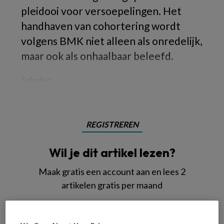
pleidooi voor versoepelingen. Het
handhaven van cohortering wordt
volgens BMK niet alleen als onredelijk,
maar ook als onhaalbaar beleefd.
Scholen
REGISTREREN
Wil je dit artikel lezen?
Maak gratis een account aan en lees 2
artikelen gratis per maand
Al een account of abonnement?
Log dan in