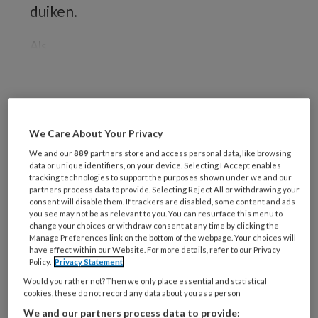
duiken.
Als
REGISTREREN
We Care About Your Privacy
Wil je dit artikel lezen?
We and our
889
partners store and access personal data, like browsing
data or unique identifiers, on your device. Selecting I Accept enables
Maak gratis een account aan en lees 2
tracking technologies to support the purposes shown under we and our
partners process data to provide. Selecting Reject All or withdrawing your
artikelen gratis per maand
consent will disable them. If trackers are disabled, some content and ads
you see may not be as relevant to you. You can resurface this menu to
change your choices or withdraw consent at any time by clicking the
Al een account of abonnement?
Log dan in
Manage Preferences link on the bottom of the webpage. Your choices will
have effect within our Website. For more details, refer to our Privacy
Policy.
Privacy Statement
Wat
Would you rather not? Then we only place essential and statistical
is
cookies, these do not record any data about you as a person
je
We and our partners process data to provide: