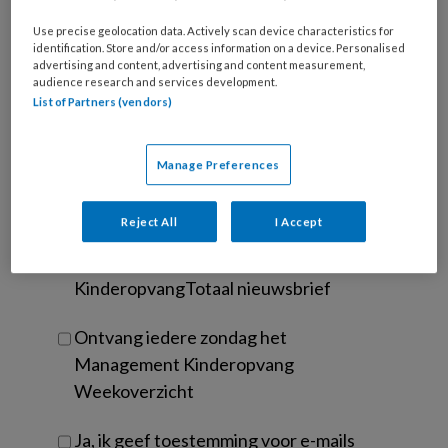
e-
Kies
mailadres?
Use precise geolocation data. Actively scan device characteristics for
je
*
*
identification. Store and/or access information on a device. Personalised
wachtwoord*
*
advertising and content, advertising and content measurement,
audience research and services development.
Kies
List of Partners (vendors)
je
functie
*
Manage Preferences
Bij
welke
organisatie
Reject All
I Accept
werk
Untitled
Ontvang 2x per week de
je?
KinderopvangTotaal nieuwsbrief
Ontvang iedere zondag het
Management Kinderopvang
Weekoverzicht
Ja, ik geef toestemming voor e-mails