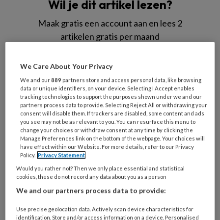
Wil je dit artikel lezen?
Maak gratis een account aan en lees 2
artikelen gratis per maand
Al een account of abonnement?
Log dan in
We Care About Your Privacy
We and our
889
partners store and access personal data, like browsing
Wat
data or unique identifiers, on your device. Selecting I Accept enables
tracking technologies to support the purposes shown under we and our
is
partners process data to provide. Selecting Reject All or withdrawing your
je
consent will disable them. If trackers are disabled, some content and ads
e-
you see may not be as relevant to you. You can resurface this menu to
Kies
change your choices or withdraw consent at any time by clicking the
mailadres?
je
Manage Preferences link on the bottom of the webpage. Your choices will
*
*
have effect within our Website. For more details, refer to our Privacy
wachtwoord*
*
Policy.
Privacy Statement
Kies
Would you rather not? Then we only place essential and statistical
cookies, these do not record any data about you as a person
je
functie
*
We and our partners process data to provide:
Bij
Use precise geolocation data. Actively scan device characteristics for
welke
identification. Store and/or access information on a device. Personalised