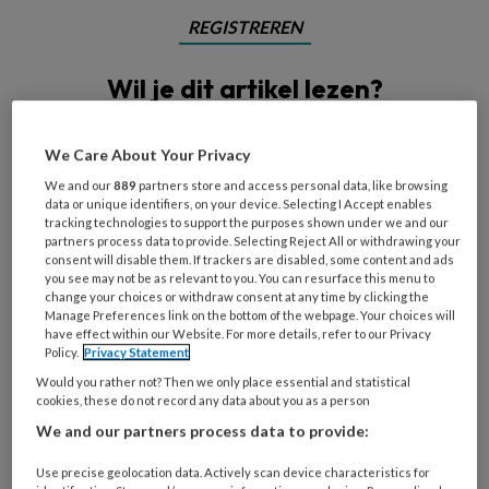
REGISTREREN
Wil je dit artikel lezen?
Maak gratis een account aan en lees 2
We Care About Your Privacy
artikelen gratis per maand
We and our
889
partners store and access personal data, like browsing
data or unique identifiers, on your device. Selecting I Accept enables
Al een account of abonnement?
Log dan in
tracking technologies to support the purposes shown under we and our
partners process data to provide. Selecting Reject All or withdrawing your
consent will disable them. If trackers are disabled, some content and ads
Wat
you see may not be as relevant to you. You can resurface this menu to
change your choices or withdraw consent at any time by clicking the
is
Manage Preferences link on the bottom of the webpage. Your choices will
je
have effect within our Website. For more details, refer to our Privacy
e-
Policy.
Privacy Statement
Kies
mailadres?
Would you rather not? Then we only place essential and statistical
je
*
*
cookies, these do not record any data about you as a person
wachtwoord*
*
We and our partners process data to provide:
Kies
je
Use precise geolocation data. Actively scan device characteristics for