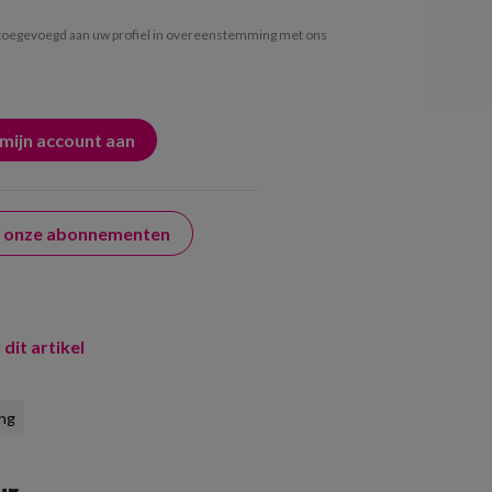
oegevoegd aan uw profiel in overeenstemming met ons
er onze abonnementen
 dit artikel
ing