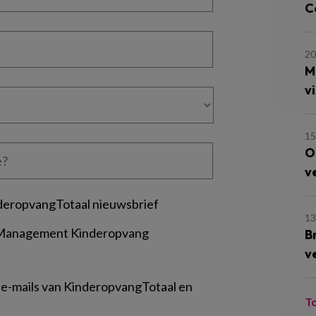
Cé
20
M
vi
15
O
v
deropvangTotaal nieuwsbrief
13
 Management Kinderopvang
B
v
 e-mails van KinderopvangTotaal en
T