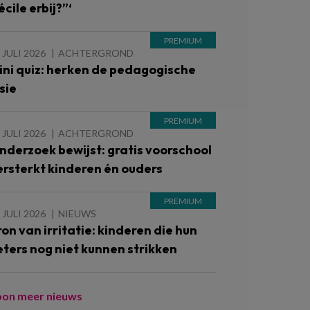
cile erbij?”‘
 JULI 2026
ACHTERGROND
ini quiz: herken de pedagogische
sie
 JULI 2026
ACHTERGROND
nderzoek bewijst: gratis voorschool
ersterkt kinderen én ouders
 JULI 2026
NIEUWS
ron van irritatie: kinderen die hun
eters nog niet kunnen strikken
oon meer nieuws