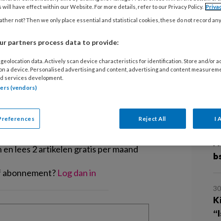
ema’s die heel ingewikkeld zijn? Hoe
 will have effect within our Website. For more details, refer to our Privacy Policy.
Priva
 de grotenmensenwereld, zonder ze op
ther not? Then we only place essential and statistical cookies, these do not record an
emen?
r partners process data to provide:
geolocation data. Actively scan device characteristics for identification. Store and/or 
 on a device. Personalised advertising and content, advertising and content measurem
d services development.
tners (vendors)
L
EGISTREREN
Preferences
Reject All
I 
t artikel lezen?
5
A
en lees 2 artikelen gratis per maand
b
of abonnement?
Log dan in
30
Ki
“