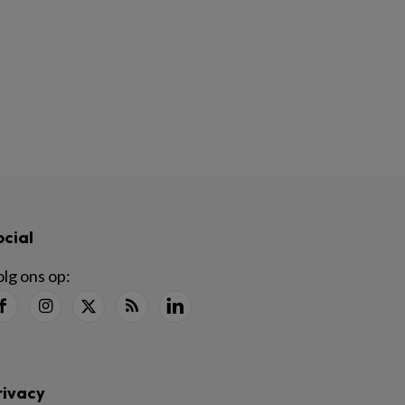
ocial
lg ons op:
rivacy