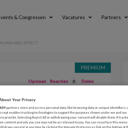
vents & Congressen
Vacatures
Partners
aal
N VAN ABEL-EFFECT
PREMIUM
Opslaan
Reacties
Delen
0
ssaur – Het
About Your Privacy
889
partners store and access personal data, like browsing data or unique identifiers, 
el-effect
 Accept enables tracking technologies to support the purposes shown under we and our
 to provide. Selecting Reject All or withdrawing your consent will disable them. If track
me content and ads you see may not be as relevant to you. You can resurface this menu
ithdraw consent at any time by clicking the Manage Preferences link on the bottom of 