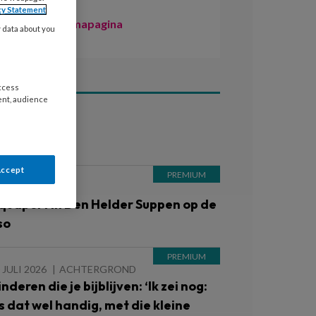
cy Statement
Naar de themapagina
y data about you
access
ent, audience
ees ook
Accept
 AUGUSTUS 2026
quaport in Den Helder Suppen op de
so
 JULI 2026
ACHTERGROND
nderen die je bijblijven: ‘Ik zei nog:
Is dat wel handig, met die kleine