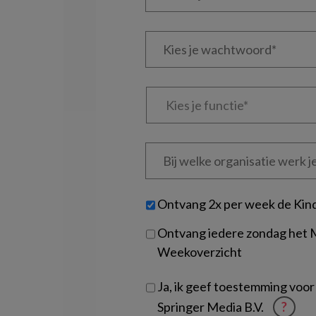
je
e-
Kies
mailadres?
je
*
*
wachtwoord*
*
Kies
je
functie
*
Bij
welke
organisatie
werk
Untitled
Ontvang 2x per week de Kin
je?
Ontvang iedere zondag het
Weekoverzicht
Ja, ik geef toestemming voor
Springer Media B.V.
?