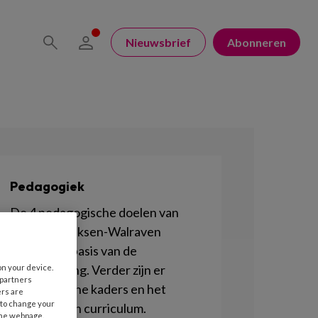
Nieuwsbrief
Abonneren
Pedagogiek
De 4 pedagogische doelen van
Marianne Riksen-Walraven
vormen de basis van de
kinderopvang. Verder zijn er
on your device.
 partners
Pedagogische kaders en het
ers are
 to change your
Pedagogisch curriculum.
the webpage.