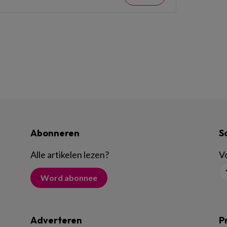
Abonneren
S
Alle artikelen lezen
?
Vo
Word abonnee
Adverteren
P