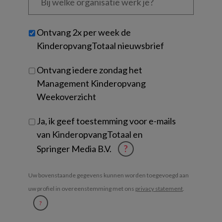
welke
organisatie
werk
Untitled
Ontvang 2x per week de
je?
KinderopvangTotaal nieuwsbrief
Ontvang iedere zondag het
Management Kinderopvang
Weekoverzicht
Ja, ik geef toestemming voor e-mails
van KinderopvangTotaal en
Springer Media B.V.
?
Uw bovenstaande gegevens kunnen worden toegevoegd aan
uw profiel in overeenstemming met ons
privacy statement
.
?