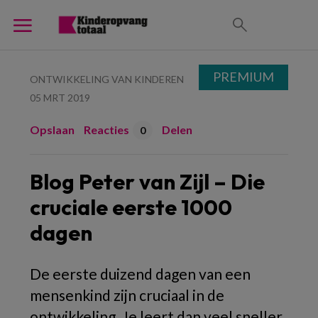
PREMIUM
ONTWIKKELING VAN KINDEREN
05 MRT 2019
Opslaan
Reacties
Delen
0
Blog Peter van Zijl – Die
cruciale eerste 1000
dagen
De eerste duizend dagen van een
mensenkind zijn cruciaal in de
ontwikkeling. Je leert dan veel sneller