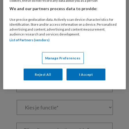
cookies, these do not record any data about you as a person
Wil je dit artikel lezen?
We and our partners process data to provide:
Maak gratis een account aan en lees 2
Use precise geolocation data. Actively scan device characteristics for
artikelen gratis per maand
identification. Store and/or access information on a device. Personalised
advertising and content, advertising and content measurement,
audience research and services development.
Al een account of abonnement?
Log dan in
List of Partners (vendors)
Wat
Manage Preferences
is
je
e-
Reject All
I Accept
Kies
mailadres?
je
*
*
wachtwoord*
*
Kies
je
functie
*
Bij