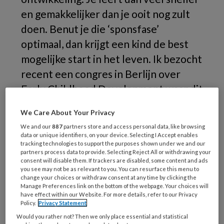
en gemakkelijker dan je ooit nog zult
doen. Benut je die ‘sponsfase’
optimaal, dan krijgt een kind de best
mogelijke start in het leven. Ik bezocht
recent een congres in Berlijn over
Early Childhood Development waar dit
nog eens werd benadrukt. Over het
We Care About Your Privacy
belang van de eerste drie levensjaren
We and our
887
partners store and access personal data, like browsing
bestaat wereldwijd consensus.
data or unique identifiers, on your device. Selecting I Accept enables
tracking technologies to support the purposes shown under we and our
partners process data to provide. Selecting Reject All or withdrawing your
Het
consent will disable them. If trackers are disabled, some content and ads
you see may not be as relevant to you. You can resurface this menu to
change your choices or withdraw consent at any time by clicking the
Manage Preferences link on the bottom of the webpage. Your choices will
have effect within our Website. For more details, refer to our Privacy
REGISTREREN
Policy.
Privacy Statement
Would you rather not? Then we only place essential and statistical