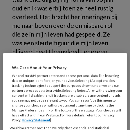
oud en ik was erbij toen ze heel rustig
overleed. Het bracht herinneringen bij
me naar boven over de onmisbare rol
die ze in mijn leven had gespeeld. Ze
was een sleutelfiguur die mijn leven
blijvend heeft beïnvloed. Iedereen
kan een beslissende rol vervullen in
We Care About Your Privacy
het leven van een kind, ook jij.
We and our
889
partners store and access personal data, like browsing
data or unique identifiers, on your device. Selecting I Accept enables
Mijn
tracking technologies to support the purposes shown under we and our
partners process data to provide. Selecting Reject All or withdrawing your
consent will disable them. If trackers are disabled, some content and ads
you see may not be as relevant to you. You can resurface this menu to
change your choices or withdraw consent at any time by clicking the
REGISTREREN
Manage Preferences link on the bottom of the webpage. Your choices will
have effect within our Website. For more details, refer to our Privacy
Policy.
Privacy Statement
Wil je dit artikel lezen?
Would you rather not? Then we only place essential and statistical