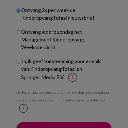
werk
Untitled
Ontvang 2x per week de
je?
KinderopvangTotaal nieuwsbrief
Ontvang iedere zondag het
Management Kinderopvang
Weekoverzicht
Ja, ik geef toestemming voor e-mails
van KinderopvangTotaal en
Springer Media B.V.
?
Uw bovenstaande gegevens kunnen worden toegevoegd aan
uw profiel in overeenstemming met ons
privacy statement
.
?