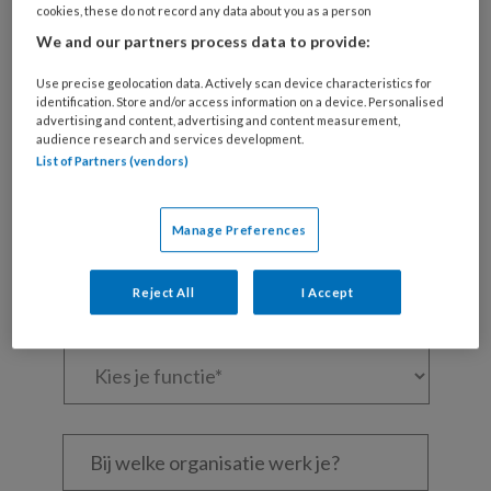
cookies, these do not record any data about you as a person
Maak gratis een account aan en lees 2
We and our partners process data to provide:
artikelen gratis per maand
Use precise geolocation data. Actively scan device characteristics for
Al een account of abonnement?
Log dan in
identification. Store and/or access information on a device. Personalised
advertising and content, advertising and content measurement,
audience research and services development.
List of Partners (vendors)
Wat
is
je
Manage Preferences
e-
Kies
mailadres?
je
Reject All
I Accept
*
*
wachtwoord*
*
Kies
je
functie
*
Bij
welke
organisatie