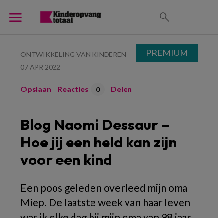
PREMIUM
ONTWIKKELING VAN KINDEREN
07 APR 2022
Opslaan
Reacties
Delen
0
Blog Naomi Dessaur –
Hoe jij een held kan zijn
voor een kind
Een poos geleden overleed mijn oma
Miep. De laatste week van haar leven
was ik elke dag bij mijn oma van 98 jaar