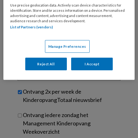
je
Use precise geolocation data. Actively scan device characteristics for
identification. Store and/or access information on a device. Personalised
e-
Kies
advertising and content, advertising and content measurement,
mailadres?
audience research and services development.
je
*
*
List of Partners (vendors)
wachtwoord*
*
Kies
je
Manage Preferences
functie
*
Bij
Reject All
I Accept
welke
organisatie
werk
Untitled
Ontvang 2x per week de
je?
KinderopvangTotaal nieuwsbrief
Ontvang iedere zondag het
Management Kinderopvang
Weekoverzicht