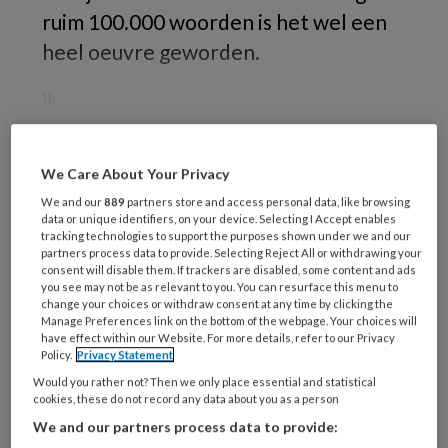
ruim 100.000 woorden is het wel een
heel oeuvre geworden.
Ik
We Care About Your Privacy
REGISTREREN
We and our
889
partners store and access personal data, like browsing
data or unique identifiers, on your device. Selecting I Accept enables
tracking technologies to support the purposes shown under we and our
Wil je dit artikel lezen?
partners process data to provide. Selecting Reject All or withdrawing your
consent will disable them. If trackers are disabled, some content and ads
Maak gratis een account aan en lees 2
you see may not be as relevant to you. You can resurface this menu to
change your choices or withdraw consent at any time by clicking the
artikelen gratis per maand
Manage Preferences link on the bottom of the webpage. Your choices will
have effect within our Website. For more details, refer to our Privacy
Al een account of abonnement?
Log dan in
Policy.
Privacy Statement
Would you rather not? Then we only place essential and statistical
cookies, these do not record any data about you as a person
Wat
We and our partners process data to provide:
is