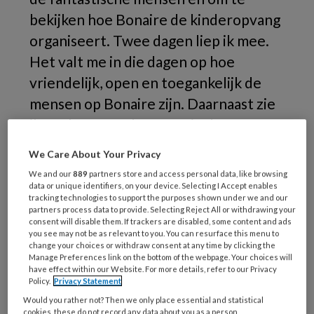
bekijken hoe Bonaire de kinderopvang
organiseert. Twee dagen liep ik mee.
Het valt me in die dagen op hoe
vriendelijk, open en toegankelijk de
mensen op Bonaire zijn. Daarnaast zie
ik veel overeenkomsten in de
problematiek die speelt rondom
We Care About Your Privacy
kinderopvang.
We and our
889
partners store and access personal data, like browsing
data or unique identifiers, on your device. Selecting I Accept enables
tracking technologies to support the purposes shown under we and our
Het
partners process data to provide. Selecting Reject All or withdrawing your
consent will disable them. If trackers are disabled, some content and ads
you see may not be as relevant to you. You can resurface this menu to
change your choices or withdraw consent at any time by clicking the
Manage Preferences link on the bottom of the webpage. Your choices will
REGISTREREN
have effect within our Website. For more details, refer to our Privacy
Policy.
Privacy Statement
Wil je dit artikel lezen?
Would you rather not? Then we only place essential and statistical
cookies, these do not record any data about you as a person