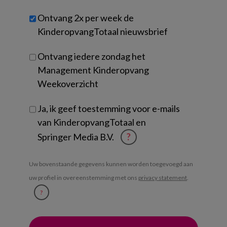
werk
Untitled
Ontvang 2x per week de
je?
KinderopvangTotaal nieuwsbrief
Ontvang iedere zondag het
Management Kinderopvang
Weekoverzicht
Ja, ik geef toestemming voor e-mails
van KinderopvangTotaal en
Springer Media B.V.
?
Uw bovenstaande gegevens kunnen worden toegevoegd aan
uw profiel in overeenstemming met ons
privacy statement
.
?