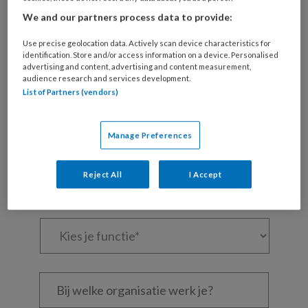
Maak gratis een account aan en lees 2
We and our partners process data to provide:
artikelen gratis per maand
Use precise geolocation data. Actively scan device characteristics for
identification. Store and/or access information on a device. Personalised
Al een account of abonnement?
Log dan in
advertising and content, advertising and content measurement,
audience research and services development.
List of Partners (vendors)
Wat
is
Manage Preferences
je
e-
Kies
mailadres?
Reject All
I Accept
je
*
*
wachtwoord*
*
Kies
je
functie
*
Bij
welke
organisatie