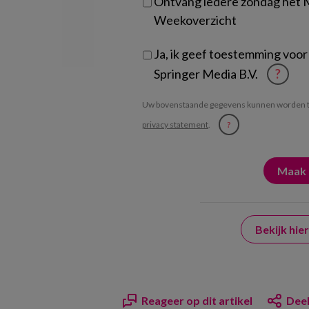
Ontvang iedere zondag het
Weekoverzicht
Ja, ik geef toestemming voor
Springer Media B.V.
?
Uw bovenstaande gegevens kunnen worden t
privacy statement
.
?
Bekijk hi
Reageer op dit artikel
Deel