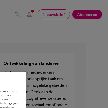
Nieuwsbrief
Abonneren
Ontwikkeling van kinderen
Pedagogisch medewerkers
hebben een belangrijke taak om
kinderen op al mogelijke gebieden
te stimuleren. Denk aan de
on your device.
 partners
motorische, cognitieve, seksuele,
ers are
 to change your
lichamelijke en sociaal-emotionele
the webpage.