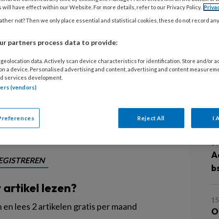
e radar om je stemming op te pikken
 will have effect within our Website. For more details, refer to our Privacy Policy.
Priva
n die je probeert voor je te houden.
ther not? Then we only place essential and statistical cookies, these do not record an
iet over hebt of waar je liever niet
r partners process data to provide:
ergeet het maar, als je werkt met
geolocation data. Actively scan device characteristics for identification. Store and/or 
oeten geloven. De spiegel wordt je
 on a device. Personalised advertising and content, advertising and content measurem
ren zich daarvan zelf niet altijd
d services development.
tners (vendors)
L
Preferences
Reject All
I 
5
A
EGISTREREN
b
t artikel lezen?
15
en lees 2 artikelen gratis per maand
O