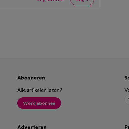
Abonneren
S
Alle artikelen lezen
?
Vo
Word abonnee
Adverteren
P