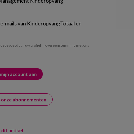
 Management Kinderopvang
 e-mails van KinderopvangTotaal en
oegevoegd aan uw profiel in overeenstemming met ons
er onze abonnementen
 dit artikel