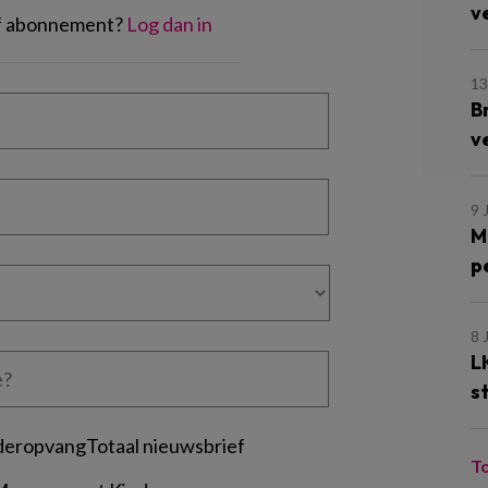
v
of abonnement?
Log dan in
13
B
v
9 
M
p
8 
L
s
deropvangTotaal nieuwsbrief
T