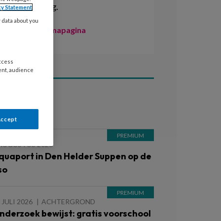
ontwikkeling.
cy Statement
y data about you
Naar de themapagina
access
ent, audience
ees ook
Accept
 AUGUSTUS 2026
quaport in Den Helder Suppen op de
so
 JULI 2026
ACHTERGROND
nderzoek bewijst: gratis voorschool