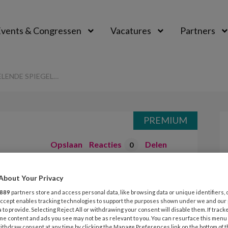
vents & Congressen
Vacatures
Partners
aal
ELENDE SPIEGEL…
PREMIUM
Opslaan
Reacties
Delen
0
 Butti – Die
About Your Privacy
889
partners store and access personal data, like browsing data or unique identifiers, 
iegel…
 Accept enables tracking technologies to support the purposes shown under we and our
 to provide. Selecting Reject All or withdrawing your consent will disable them. If track
me content and ads you see may not be as relevant to you. You can resurface this menu
ithdraw consent at any time by clicking the Manage Preferences link on the bottom of 