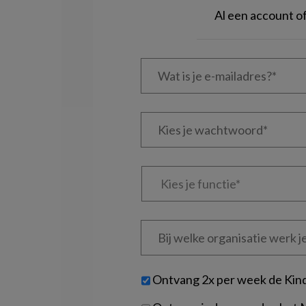
Al een account 
Wat
is
je
e-
Kies
mailadres?
je
*
*
wachtwoord*
*
Kies
je
functie
*
Bij
welke
organisatie
werk
Untitled
Ontvang 2x per week de Kin
je?