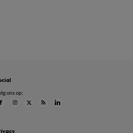
ocial
lg ons op:
rivacy