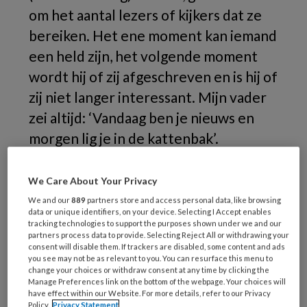
om het aantal lezers of kijkers dat ze
bereiken. Het ene moment kan iemand
een held zijn, het volgende moment
wordt hij of zij afgeschreven en is hij of
zij niet langer interessant. Mijn vader
zei altijd: ‘Vandaag ben je nieuws en
morgen lig je in de kattenbak’.
We Care About Your Privacy
We and our
889
partners store and access personal data, like browsing
data or unique identifiers, on your device. Selecting I Accept enables
tracking technologies to support the purposes shown under we and our
partners process data to provide. Selecting Reject All or withdrawing your
consent will disable them. If trackers are disabled, some content and ads
you see may not be as relevant to you. You can resurface this menu to
change your choices or withdraw consent at any time by clicking the
Manage Preferences link on the bottom of the webpage. Your choices will
have effect within our Website. For more details, refer to our Privacy
Policy.
Privacy Statement