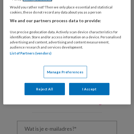
Would you rather not? Then we only place essential and statistical
cookies, these do not record any data about you as a person
deagreez / stock.adobe.com
We and our partners process data to provide:
We
Use precise geolocation data. Actively scan device characteristics for
identification. Store and/or access information on a device. Personalised
advertising and content, advertising and content measurement,
audience research and services development.
REGISTREREN
List of Partners (vendors)
Wil je dit artikel lezen?
Manage Preferences
Maak gratis een account aan en lees 2
artikelen gratis per maand
Reject All
I Accept
Al een account of abonnement?
Log dan in
Wat
is
je