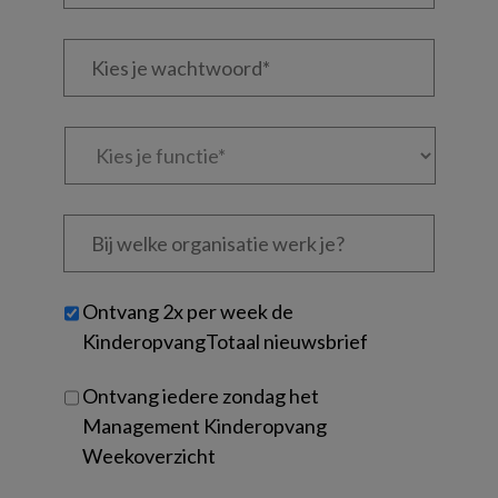
e-
Kies
mailadres?
je
*
*
wachtwoord*
*
Kies
je
functie
*
Bij
welke
organisatie
werk
Untitled
Ontvang 2x per week de
je?
KinderopvangTotaal nieuwsbrief
Ontvang iedere zondag het
Management Kinderopvang
Weekoverzicht