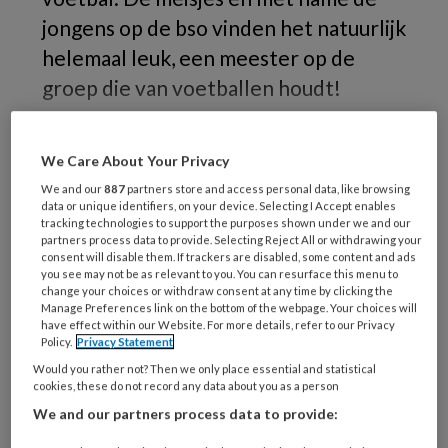
jongens op de bso vinden het natuurlijk
helemaal leuk, een meester op de
groep die van voetballen houdt!
Het
We Care About Your Privacy
We and our
887
partners store and access personal data, like browsing
data or unique identifiers, on your device. Selecting I Accept enables
REGISTREREN
tracking technologies to support the purposes shown under we and our
partners process data to provide. Selecting Reject All or withdrawing your
consent will disable them. If trackers are disabled, some content and ads
Wil je dit artikel lezen?
you see may not be as relevant to you. You can resurface this menu to
change your choices or withdraw consent at any time by clicking the
Manage Preferences link on the bottom of the webpage. Your choices will
Maak gratis een account aan en lees 2
have effect within our Website. For more details, refer to our Privacy
artikelen gratis per maand
Policy.
Privacy Statement
Would you rather not? Then we only place essential and statistical
cookies, these do not record any data about you as a person
Al een account of abonnement?
Log dan in
We and our partners process data to provide: