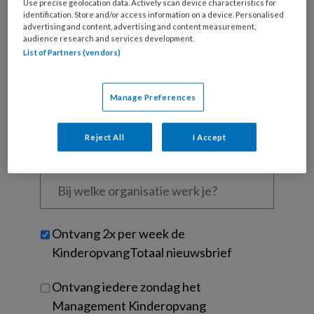
Wat
Use precise geolocation data. Actively scan device characteristics for
identification. Store and/or access information on a device. Personalised
is
advertising and content, advertising and content measurement,
je
audience research and services development.
e-
List of Partners (vendors)
Kies
mailadres?
je
*
*
wachtwoord*
*
Manage Preferences
Kies
je
Reject All
I Accept
functie
*
Bij
welke
organisatie
werk
Untitled
Ontvang 2x per week de
je?
KinderopvangTotaal nieuwsbrief
Ontvang iedere zondag het
Management Kinderopvang