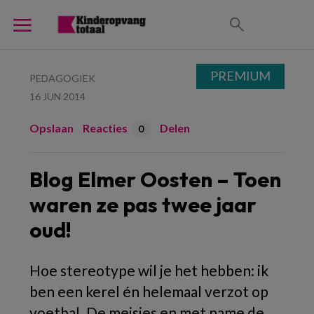
PREMIUM
PEDAGOGIEK
16 JUN 2014
Opslaan
Reacties
Delen
0
Blog Elmer Oosten – Toen
waren ze pas twee jaar
oud!
Hoe stereotype wil je het hebben: ik
ben een kerel én helemaal verzot op
voetbal. De meisjes en met name de