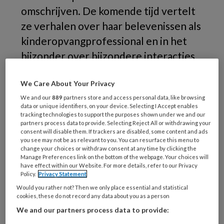
omschrijven. De komende tijd vertelt
ze verhalen over haar belevenissen als
kinderopvangprofessional en in het
bijzonder over bijzondere interacties
met kinderen.
We Care About Your Privacy
Op
We and our
889
partners store and access personal data, like browsing
data or unique identifiers, on your device. Selecting I Accept enables
tracking technologies to support the purposes shown under we and our
partners process data to provide. Selecting Reject All or withdrawing your
consent will disable them. If trackers are disabled, some content and ads
REGISTREREN
you see may not be as relevant to you. You can resurface this menu to
change your choices or withdraw consent at any time by clicking the
Manage Preferences link on the bottom of the webpage. Your choices will
Wil je dit artikel lezen?
have effect within our Website. For more details, refer to our Privacy
Policy.
Privacy Statement
Maak gratis een account aan en lees 2
Would you rather not? Then we only place essential and statistical
cookies, these do not record any data about you as a person
artikelen gratis per maand
We and our partners process data to provide: