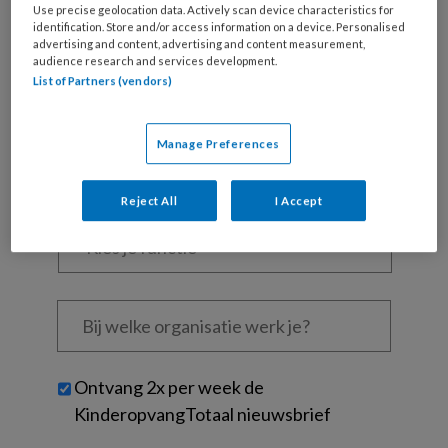
Al een account of abonnement?
Log dan in
Use precise geolocation data. Actively scan device characteristics for
identification. Store and/or access information on a device. Personalised
advertising and content, advertising and content measurement,
Wat
audience research and services development.
is
List of Partners (vendors)
je
e-
Kies
Manage Preferences
mailadres?
je
*
*
wachtwoord*
*
Reject All
I Accept
Kies
je
functie
*
Bij
welke
organisatie
werk
Untitled
Ontvang 2x per week de
je?
KinderopvangTotaal nieuwsbrief