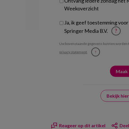
Ontvang iedere zondag het
Weekoverzicht
Ja, ik geef toestemming voor
Springer Media B.V.
?
Uw bovenstaande gegevens kunnen worden t
privacy statement
.
?
Bekijk hi
Reageer op dit artikel
Deel