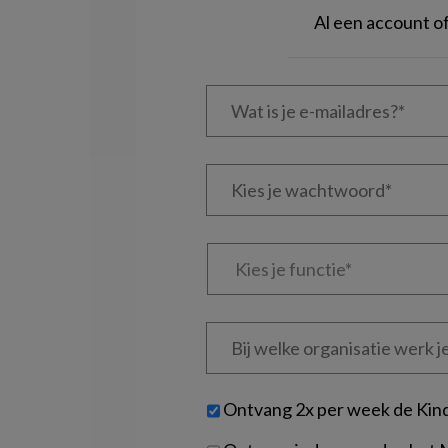
Al een account 
Wat
is
je
e-
Kies
mailadres?
je
*
*
wachtwoord*
*
Kies
je
functie
*
Bij
welke
organisatie
werk
Untitled
Ontvang 2x per week de Kin
je?