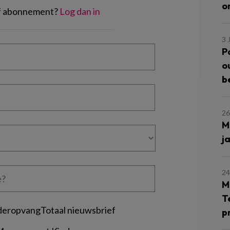
o
of abonnement?
Log dan in
3 
P
o
b
26
M
j
24
M
T
deropvangTotaal nieuwsbrief
p