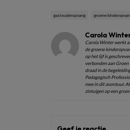
gastouderopvang
groene kinderopva
Carola Winte
Carola Winter werkt a
de groene kinderopvang
op het lijf is geschreve
verbonden aan Groen C
draad in de begeleidin
Pedagogisch Profession
mee in dit avontuur. Al
zintuigen op een groen
Geef je reactie