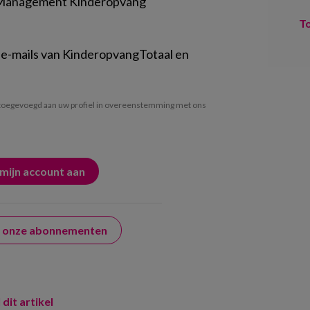
 Management Kinderopvang
T
 e-mails van KinderopvangTotaal en
oegevoegd aan uw profiel in overeenstemming met ons
er onze abonnementen
 dit artikel