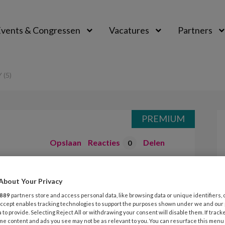
vents & Congressen
Vacatures
Partners
aal
(5)
PREMIUM
Opslaan
Reacties
Delen
0
nter – Met de jury
About Your Privacy
889
partners store and access personal data, like browsing data or unique identifiers, 
 Accept enables tracking technologies to support the purposes shown under we and our
 to provide. Selecting Reject All or withdrawing your consent will disable them. If track
me content and ads you see may not be as relevant to you. You can resurface this menu