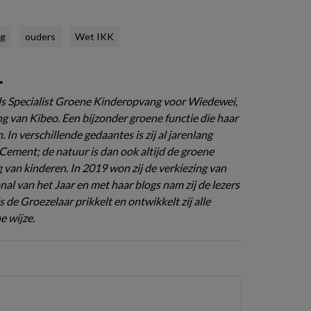
ng
ouders
Wet IKK
r
ls Specialist Groene Kinderopvang voor Wiedewei,
 van Kibeo. Een bijzonder groene functie die haar
n. In verschillende gedaantes is zij al jarenlang
ement; de natuur is dan ook altijd de groene
g van kinderen. In 2019 won zij de verkiezing van
al van het Jaar en met haar blogs nam zij de lezers
s de Groezelaar prikkelt en ontwikkelt zij alle
e wijze.