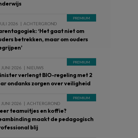
nderwijs
JULI 2026
ACHTERGROND
arentagogiek: ‘Het gaat niet om
uders betrekken, maar om ouders
egrijpen’
 JUNI 2026
NIEUWS
inister verlengt BIO-regeling met 2
aar ondanks zorgen over veiligheid
 JUNI 2026
ACHTERGROND
eer teamuitjes en koffie?
eambinding maakt de pedagogisch
rofessional blij