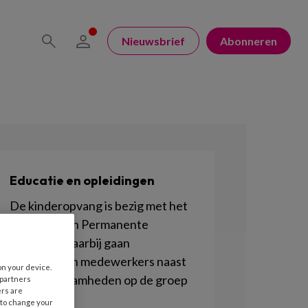
Nieuwsbrief
Abonneren
Educatie en opleidingen
De kinderopvang is bezig met het
invoeren van Permanente
Educatie. Daarbij gaan
pedagogisch medewerkers naast
on your device.
hun werkzaamheden op de groep
 partners
ers are
bijleren.
 to change your