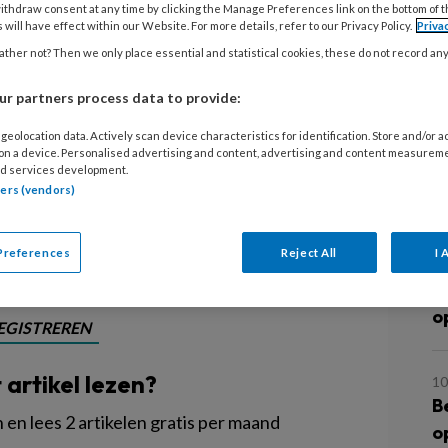
an Muriel in de auto op de heenweg
ithdraw consent at any time by clicking the Manage Preferences link on the bottom of 
 will have effect within our Website. For more details, refer to our Privacy Policy.
Priva
ver heel veel onderwerpen te
ther not? Then we only place essential and statistical cookies, these do not record an
 in. Van de hak op de tak, midden in
ergaan op een ander onderwerp,
r partners process data to provide:
 maken hoeft te hebben met eerdere
geolocation data. Actively scan device characteristics for identification. Store and/or 
 on a device. Personalised advertising and content, advertising and content measurem
jd gehad om me van te voren zorgen
d services development.
L
 die zouden volgen.
tners (vendors)
Preferences
Reject All
I 
10
H
o
EGISTREREN
t artikel lezen?
10
B
en lees 2 artikelen gratis per maand
o