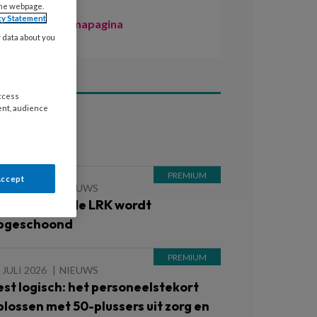
the webpage.
cy Statement
Naar de themapagina
y data about you
access
ent, audience
ees ook
Accept
 JULI 2026
NIEUWS
et vernieuwde LRK wordt
pgeschoond
 JULI 2026
NIEUWS
est logisch: het personeelstekort
plossen met 50-plussers uit zorg en