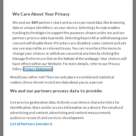
Al een account of abonnement?
Log dan in
We Care About Your Privacy
We and our
889
partners store and access personal data, like browsing
Wat
data or unique identifiers, on your device. Selecting I Accept enables
tracking technologies to support the purposes shown under we and our
is
partners process data to provide. Selecting Reject All or withdrawing your
je
consent will disable them. If trackers are disabled, some content and ads
e-
you see may not be as relevant to you. You can resurface this menu to
Kies
change your choices or withdraw consent at any time by clicking the
mailadres?
je
Manage Preferences link on the bottom of the webpage. Your choices will
*
*
have effect within our Website. For more details, refer to our Privacy
wachtwoord*
*
Policy.
Privacy Statement
Kies
Would you rather not? Then we only place essential and statistical
je
cookies, these do not record any data about you as a person
functie
*
We and our partners process data to provide:
Bij
Use precise geolocation data. Actively scan device characteristics for
welke
identification. Store and/or access information on a device. Personalised
organisatie
advertising and content, advertising and content measurement,
audience research and services development.
werk
Untitled
List of Partners (vendors)
Ontvang 2x per week de
je?
KinderopvangTotaal nieuwsbrief