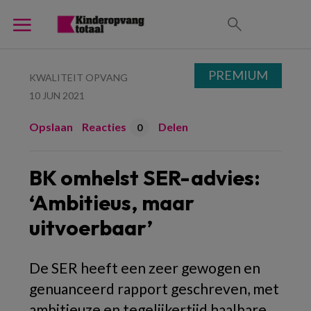
PREMIUM
KWALITEIT OPVANG
10 JUN 2021
Opslaan
Reacties
Delen
0
BK omhelst SER-advies:
‘Ambitieus, maar
uitvoerbaar’
De SER heeft een zeer gewogen en
genuanceerd rapport geschreven, met
ambitieuze en tegelijkertijd haalbare