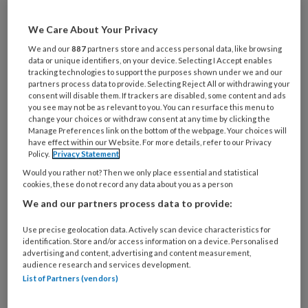
Al een account of abonnement?
Log dan in
We Care About Your Privacy
We and our
887
partners store and access personal data, like browsing
data or unique identifiers, on your device. Selecting I Accept enables
Wat
tracking technologies to support the purposes shown under we and our
is
partners process data to provide. Selecting Reject All or withdrawing your
je
consent will disable them. If trackers are disabled, some content and ads
you see may not be as relevant to you. You can resurface this menu to
e-
Kies
change your choices or withdraw consent at any time by clicking the
mailadres?
Manage Preferences link on the bottom of the webpage. Your choices will
je
have effect within our Website. For more details, refer to our Privacy
*
*
wachtwoord*
*
Policy.
Privacy Statement
Would you rather not? Then we only place essential and statistical
Kies
cookies, these do not record any data about you as a person
je
We and our partners process data to provide:
functie
*
Bij
Use precise geolocation data. Actively scan device characteristics for
identification. Store and/or access information on a device. Personalised
welke
advertising and content, advertising and content measurement,
organisatie
audience research and services development.
werk
List of Partners (vendors)
Untitled
Ontvang 2x per week de
je?