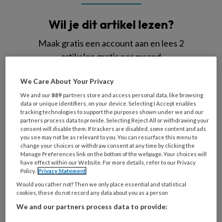
Wil je dit artikel lezen?
Maak gratis een account aan en lees 2
artikelen gratis per maand
Al een account of abonnement?
Log dan in
We Care About Your Privacy
We and our
889
partners store and access personal data, like browsing
data or unique identifiers, on your device. Selecting I Accept enables
Wat
tracking technologies to support the purposes shown under we and our
is
partners process data to provide. Selecting Reject All or withdrawing your
consent will disable them. If trackers are disabled, some content and ads
je
you see may not be as relevant to you. You can resurface this menu to
e-
change your choices or withdraw consent at any time by clicking the
Kies
Manage Preferences link on the bottom of the webpage. Your choices will
mailadres?
je
have effect within our Website. For more details, refer to our Privacy
*
*
wachtwoord*
*
Policy.
Privacy Statement
Would you rather not? Then we only place essential and statistical
Kies
cookies, these do not record any data about you as a person
je
We and our partners process data to provide:
functie
*