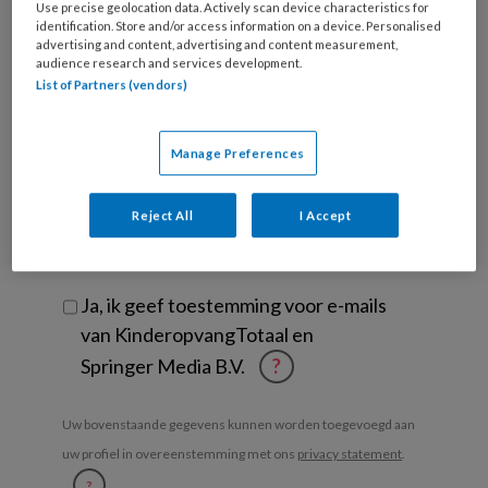
Use precise geolocation data. Actively scan device characteristics for
Bij
identification. Store and/or access information on a device. Personalised
welke
advertising and content, advertising and content measurement,
organisatie
audience research and services development.
List of Partners (vendors)
werk
Untitled
Ontvang 2x per week de
je?
KinderopvangTotaal nieuwsbrief
Manage Preferences
Ontvang iedere zondag het
Reject All
I Accept
Management Kinderopvang
Weekoverzicht
Ja, ik geef toestemming voor e-mails
van KinderopvangTotaal en
Springer Media B.V.
?
Uw bovenstaande gegevens kunnen worden toegevoegd aan
uw profiel in overeenstemming met ons
privacy statement
.
?