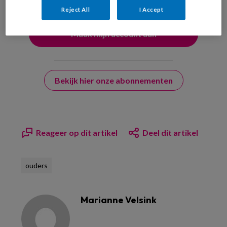
Reject All
I Accept
Bekijk hier onze abonnementen
Reageer op dit artikel
Deel dit artikel
ouders
Marianne Velsink