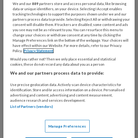
Bij
We and our
889
partners store and access personal data, like browsing
welke
data or unique identifiers, on your device. Selecting I Accept enables
tracking technologies to support the purposes shown under we and our
organisatie
partners process data to provide. Selecting Reject All or withdrawing your
werk
consent will disable them. If trackers are disabled, some content and ads
Untitled
Ontvang 2x per week de
je?
you see may not be as relevant to you. You can resurface this menu to
change your choices or withdraw consent at any time by clicking the
KinderopvangTotaal nieuwsbrief
Manage Preferences link on the bottom of the webpage. Your choices will
have effect within our Website. For more details, refer to our Privacy
Policy.
Privacy Statement
Ontvang iedere zondag het
Would you rather not? Then we only place essential and statistical
Management Kinderopvang
cookies, these do not record any data about you as a person
Weekoverzicht
We and our partners process data to provide:
Ja, ik geef toestemming voor e-mails
Use precise geolocation data. Actively scan device characteristics for
identification. Store and/or access information on a device. Personalised
van KinderopvangTotaal en
advertising and content, advertising and content measurement,
audience research and services development.
Springer Media B.V.
?
List of Partners (vendors)
Uw bovenstaande gegevens kunnen worden toegevoegd aan
Manage Preferences
uw profiel in overeenstemming met ons
privacy statement
.
?