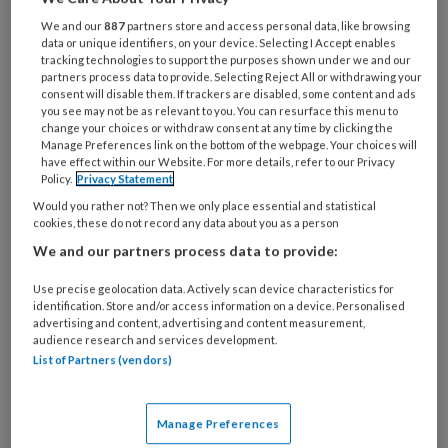
e-
Kies
We and our
887
partners store and access personal data, like browsing
mailadres?
je
data or unique identifiers, on your device. Selecting I Accept enables
*
*
tracking technologies to support the purposes shown under we and our
wachtwoord*
*
partners process data to provide. Selecting Reject All or withdrawing your
consent will disable them. If trackers are disabled, some content and ads
Kies
you see may not be as relevant to you. You can resurface this menu to
je
change your choices or withdraw consent at any time by clicking the
functie
*
Manage Preferences link on the bottom of the webpage. Your choices will
have effect within our Website. For more details, refer to our Privacy
Bij
Policy.
Privacy Statement
welke
Would you rather not? Then we only place essential and statistical
organisatie
cookies, these do not record any data about you as a person
werk
We and our partners process data to provide:
Untitled
Ontvang 2x per week de
je?
Use precise geolocation data. Actively scan device characteristics for
KinderopvangTotaal nieuwsbrief
identification. Store and/or access information on a device. Personalised
advertising and content, advertising and content measurement,
Ontvang iedere zondag het
audience research and services development.
List of Partners (vendors)
Management Kinderopvang
Weekoverzicht
Manage Preferences
Ja, ik geef toestemming voor e-mails