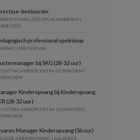
irecteur-bestuurder
INDEROPVANG ZEEUWS-VLAANDEREN |
ERNEUZEN
edagogisch professional spelinloop
YNAMO | AMSTERDAM
lustermanager bij SKG (28-32 uur)
TICHTING KINDERCENTRA GORINCHEM |
ORINCHEM
anager Kinderopvang bij Kinderopvang
KR (28-32 uur)
TICHTING KINDERCENTRA GORINCHEM |
ORINCHEM
rvaren Manager Kinderopvang (36 uur)
OLIDOE KINDEROPVANG | AALSMEER