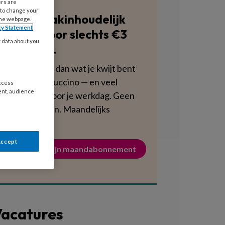
ers are
 to change your
Blijf vakinhoudelijk
the webpage.
cy Statement
scherp voor slechts €3
y data about you
per week.
Dat is minder dan wat je kwijt bent
aan een cappuccino — en veel
access
ent, audience
voedzamer voor je werkdag. Geen
verplichtingen. Maandelijks
opzegbaar.
Accept
Activeer mijn maandabonnement
acatures