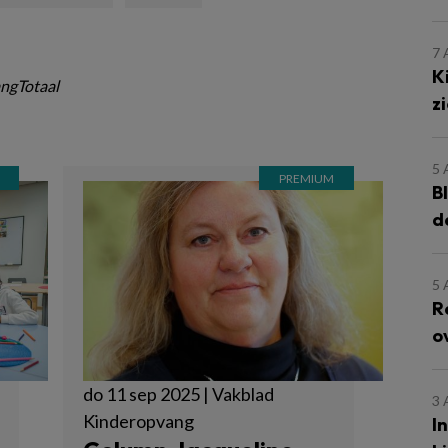
7
K
ngTotaal
z
5
B
d
5
R
o
do 11 sep 2025 | Vakblad
3
Kinderopvang
I