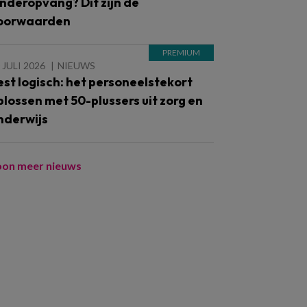
inderopvang? Dit zijn de
oorwaarden
 JULI 2026
NIEUWS
est logisch: het personeelstekort
plossen met 50-plussers uit zorg en
nderwijs
oon meer nieuws