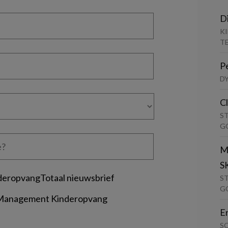
D
K
T
P
D
C
S
G
M
S
deropvangTotaal nieuwsbrief
S
G
 Management Kinderopvang
E
S