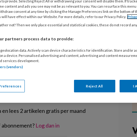
 to provide. Selecting Reject All or withdrawing your consent will disable them. If track
Teckel Tom?’ krijgt de Sardes-
me content and ads you see may not be as relevant to you. You can resurface this menu
i. Teckel Tom is ziek. Maar hij niet
ithdraw consent at any time by clicking the Manage Preferences link on the bottom of 
 will have effect within our Website. For more details, refer to our Privacy Policy.
Priva
voelen zich niet lekker. Ziek zijn is
ther not? Then we only place essential and statistical cookies, these do not record an
et goede verzorging… Bekijk ook de
r partners process data to provide:
geolocation data. Actively scan device characteristics for identification. Store and/or 
 on a device. Personalised advertising and content, advertising and content measurem
d services development.
tners (vendors)
EGISTREREN
Preferences
Reject All
I 
t artikel lezen?
en lees 2 artikelen gratis per maand
of abonnement?
Log dan in
V