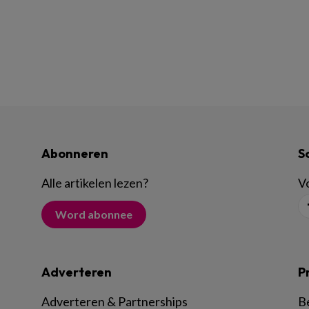
Abonneren
S
Alle artikelen lezen
?
Vo
Word abonnee
Adverteren
P
Adverteren & Partnerships
B