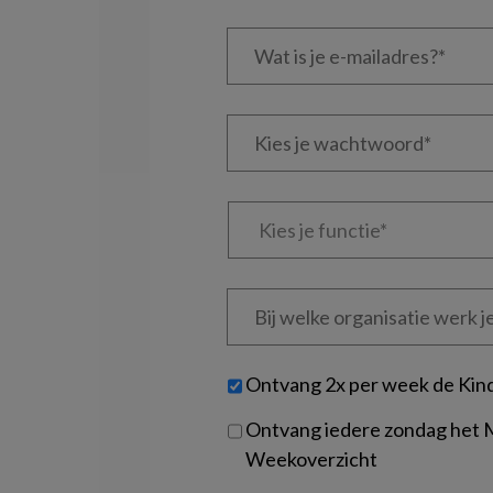
Wat
is
je
e-
Kies
mailadres?
je
*
*
wachtwoord*
*
Kies
je
functie
*
Bij
welke
organisatie
werk
Untitled
Ontvang 2x per week de Kin
je?
Ontvang iedere zondag het
Weekoverzicht