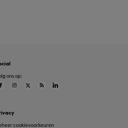
ocial
lg ons op:
rivacy
eheer cookievoorkeuren