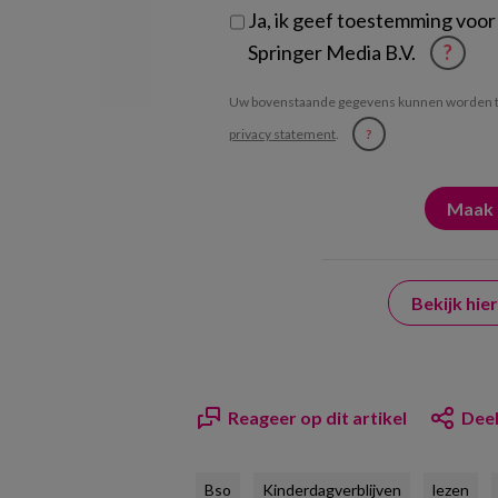
Ja, ik geef toestemming voor
Springer Media B.V.
?
Uw bovenstaande gegevens kunnen worden t
privacy statement
.
?
Bekijk hi
Reageer op dit artikel
Deel
Bso
Kinderdagverblijven
lezen