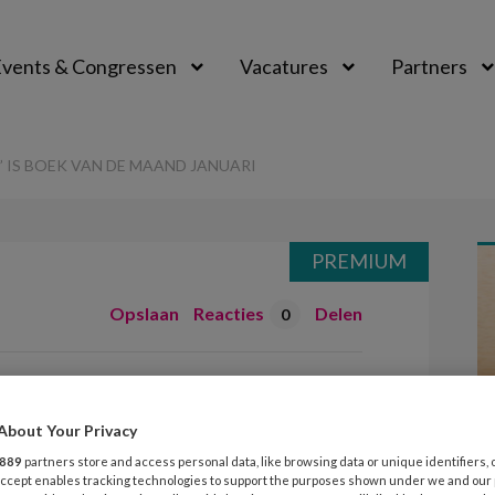
vents & Congressen
Vacatures
Partners
aal
?’ IS BOEK VAN DE MAAND JANUARI
PREMIUM
Opslaan
Reacties
Delen
0
eckel Tom?’ is boek
januari
About Your Privacy
889
partners store and access personal data, like browsing data or unique identifiers, 
 Accept enables tracking technologies to support the purposes shown under we and our