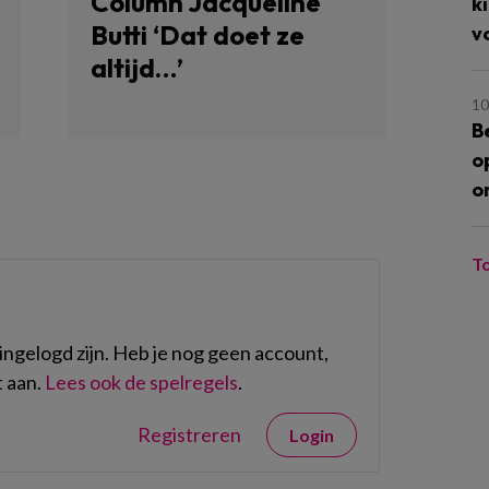
Column Jacqueline
k
Butti ‘Dat doet ze
v
altijd…’
10
B
o
o
T
ngelogd zijn. Heb je nog geen account,
 aan.
Lees ook de spelregels
.
Registreren
Login