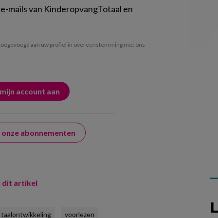
 e-mails van KinderopvangTotaal en
oegevoegd aan uw profiel in overeenstemming met ons
er onze abonnementen
 dit artikel
L
taalontwikkeling
voorlezen