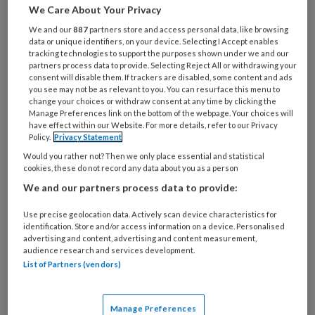
e-
We Care About Your Privacy
Kies
mailadres?
je
We and our
887
partners store and access personal data, like browsing
*
*
data or unique identifiers, on your device. Selecting I Accept enables
wachtwoord*
*
tracking technologies to support the purposes shown under we and our
partners process data to provide. Selecting Reject All or withdrawing your
Kies
consent will disable them. If trackers are disabled, some content and ads
je
you see may not be as relevant to you. You can resurface this menu to
functie
*
change your choices or withdraw consent at any time by clicking the
Manage Preferences link on the bottom of the webpage. Your choices will
Bij
have effect within our Website. For more details, refer to our Privacy
Policy.
Privacy Statement
welke
organisatie
Would you rather not? Then we only place essential and statistical
cookies, these do not record any data about you as a person
werk
Untitled
Ontvang 2x per week de
We and our partners process data to provide:
je?
KinderopvangTotaal nieuwsbrief
Use precise geolocation data. Actively scan device characteristics for
identification. Store and/or access information on a device. Personalised
Ontvang iedere zondag het
advertising and content, advertising and content measurement,
audience research and services development.
Management Kinderopvang
List of Partners (vendors)
Weekoverzicht
Manage Preferences
Ja, ik geef toestemming voor e-mails