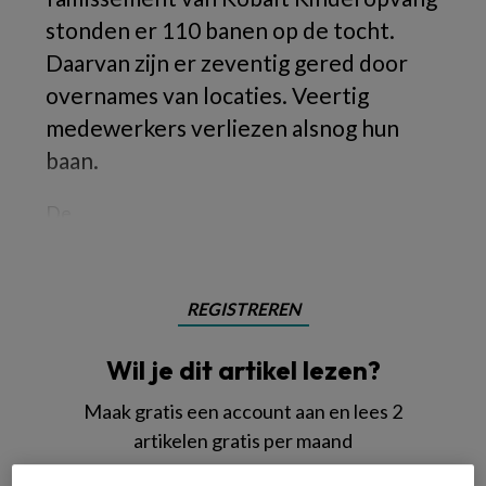
stonden er 110 banen op de tocht.
Daarvan zijn er zeventig gered door
overnames van locaties. Veertig
medewerkers verliezen alsnog hun
baan.
De
REGISTREREN
Wil je dit artikel lezen?
Maak gratis een account aan en lees 2
artikelen gratis per maand