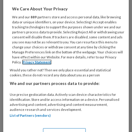
Al een account of abonnement?
Log dan in
We Care About Your Privacy
We and our
889
partners store and access personal data, like browsing
Wat
data or unique identifiers, on your device. Selecting I Accept enables
is
tracking technologies to support the purposes shown under we and our
je
partners process data to provide. Selecting Reject All or withdrawing your
consent will disable them. If trackers are disabled, some content and ads
e-
Kies
you see may not be as relevant to you. You can resurface this menu to
mailadres?
change your choices or withdraw consent at any time by clicking the
je
Manage Preferences link on the bottom of the webpage. Your choices will
*
*
wachtwoord*
*
have effect within our Website. For more details, refer to our Privacy
Policy.
Privacy Statement
Kies
Would you rather not? Then we only place essential and statistical
je
cookies, these do not record any data about you as a person
functie
*
We and our partners process data to provide:
Bij
Use precise geolocation data. Actively scan device characteristics for
welke
identification. Store and/or access information on a device. Personalised
organisatie
advertising and content, advertising and content measurement,
werk
audience research and services development.
Untitled
Ontvang 2x per week de
List of Partners (vendors)
je?
KinderopvangTotaal nieuwsbrief