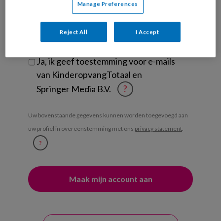
Manage Preferences
Ontvang iedere zondag het
Management Kinderopvang
Reject All
I Accept
Weekoverzicht
Ja, ik geef toestemming voor e-mails
van KinderopvangTotaal en
Springer Media B.V.
?
Uw bovenstaande gegevens kunnen worden toegevoegd aan
uw profiel in overeenstemming met ons
privacy statement
.
?