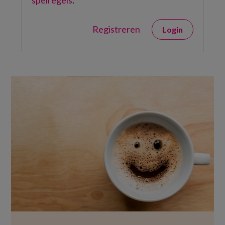
spelregels
.
Registreren
Login