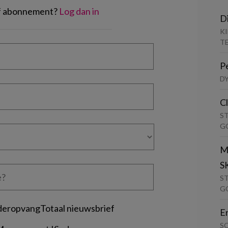
of abonnement?
Log dan in
D
K
T
P
D
C
S
G
M
S
S
G
deropvangTotaal nieuwsbrief
E
S