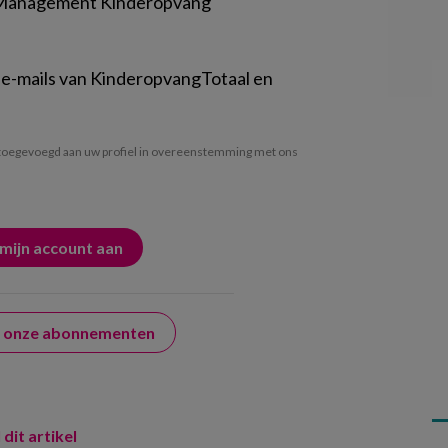
 Management Kinderopvang
 e-mails van KinderopvangTotaal en
oegevoegd aan uw profiel in overeenstemming met ons
er onze abonnementen
 dit artikel