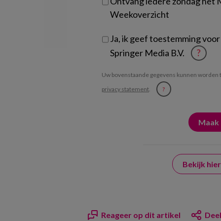
Ontvang iedere zondag het
Weekoverzicht
Ja, ik geef toestemming voor
Springer Media B.V.
?
Uw bovenstaande gegevens kunnen worden t
privacy statement
.
?
Bekijk hi
Reageer op dit artikel
Deel