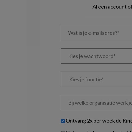
Al een account 
Wat
is
je
e-
Kies
mailadres?
je
*
*
wachtwoord*
*
Kies
je
functie
*
Bij
welke
organisatie
werk
Untitled
Ontvang 2x per week de Kin
je?