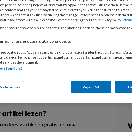
orm kindercentra (LPk) is
 to provide. Selecting Reject All or withdrawing your consent will disable them. If track
me content and ads you see may not be as relevant to you. You can resurface this menu
t landelijk kader voor de
ithdraw consent at any time by clicking the Manage Preferences link on the bottom of 
de kinderopvang. Deze staan
 will have effect within our Website. For more details, refer to our Privacy Policy.
Priva
oor een pedagogisch kwaliteitskader
ther not? Then we only place essential and statistical cookies, these do not record an
 de pedagogische visie ontvangen in
r partners process data to provide:
agenda Kinderopvang en neemt deze
geolocation data. Actively scan device characteristics for identification. Store and/or 
n kwaliteitsvisie voor de sector.
 on a device. Personalised advertising and content, advertising and content measurem
d services development.
tners (vendors)
Preferences
Reject All
I 
EGISTREREN
t artikel lezen?
V
en lees 2 artikelen gratis per maand