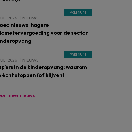
JULI 2026
NIEUWS
oed nieuws: hogere
ilometervergoeding voor de sector
inderopvang
JULI 2026
NIEUWS
zp’ers in de kinderopvang: waarom
e écht stoppen (of blijven)
oon meer nieuws