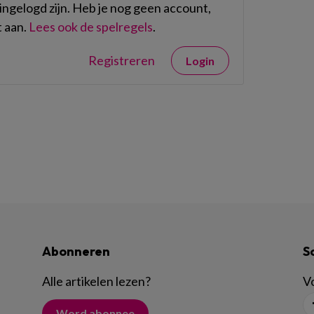
ngelogd zijn. Heb je nog geen account,
 aan.
Lees ook de spelregels
.
Registreren
Login
Abonneren
S
Alle artikelen lezen
?
Vo
Word abonnee