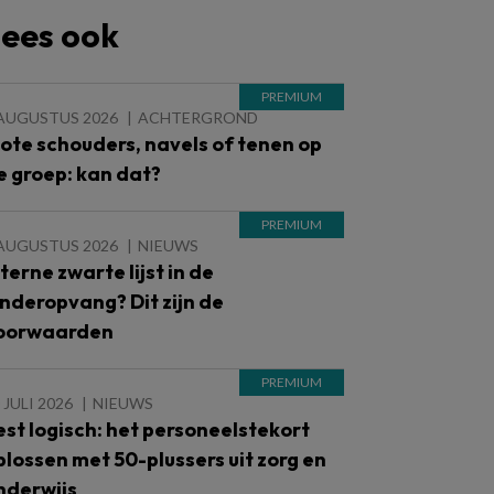
ees ook
 AUGUSTUS 2026
ACHTERGROND
lote schouders, navels of tenen op
e groep: kan dat?
 AUGUSTUS 2026
NIEUWS
nterne zwarte lijst in de
inderopvang? Dit zijn de
oorwaarden
 JULI 2026
NIEUWS
est logisch: het personeelstekort
plossen met 50-plussers uit zorg en
nderwijs