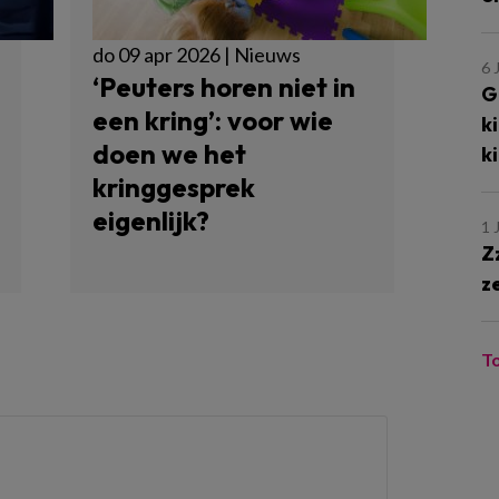
do 09 apr 2026 | Nieuws
6 
‘Peuters horen niet in
G
een kring’: voor wie
k
doen we het
k
kringgesprek
eigenlijk?
1 
Z
z
T