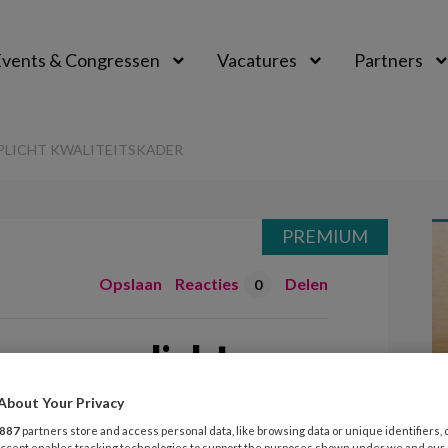
vents & Congressen
Vacatures
Partners
aal
PLICHT KWALITEITSKADER
PREMIUM
Opslaan
Reacties
Delen
0
aar verplicht
r
About Your Privacy
887
partners store and access personal data, like browsing data or unique identifiers, 
 Accept enables tracking technologies to support the purposes shown under we and our