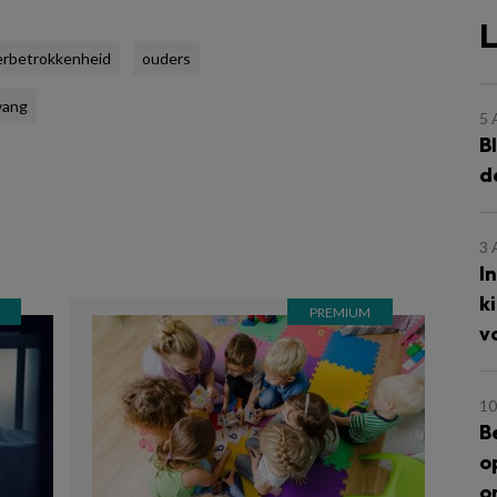
L
rbetrokkenheid
ouders
vang
5
B
d
3
I
k
v
10
B
o
o