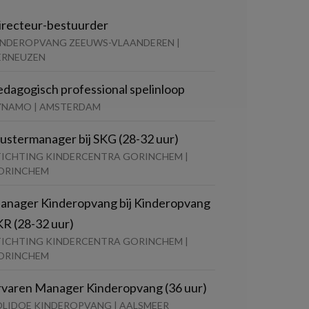
irecteur-bestuurder
INDEROPVANG ZEEUWS-VLAANDEREN |
ERNEUZEN
edagogisch professional spelinloop
YNAMO | AMSTERDAM
lustermanager bij SKG (28-32 uur)
TICHTING KINDERCENTRA GORINCHEM |
ORINCHEM
anager Kinderopvang bij Kinderopvang
KR (28-32 uur)
TICHTING KINDERCENTRA GORINCHEM |
ORINCHEM
rvaren Manager Kinderopvang (36 uur)
OLIDOE KINDEROPVANG | AALSMEER