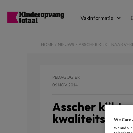
Vakinformatie
E
Kinderopvangtot
HOME
NIEUWS
ASSCHER KIJKT NAAR VER
PEDAGOGIEK
06 NOV 2014
Asscher kijkt n
kwaliteitskade
We Care 
We and our
Selecting I