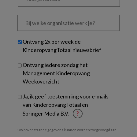
functie
*
Bij
welke
organisatie
werk
Untitled
Ontvang 2x per week de
je?
KinderopvangTotaal nieuwsbrief
Ontvang iedere zondag het
Management Kinderopvang
Weekoverzicht
Ja, ik geef toestemming voor e-mails
van KinderopvangTotaal en
Springer Media B.V.
?
Uw bovenstaande gegevens kunnen worden toegevoegd aan