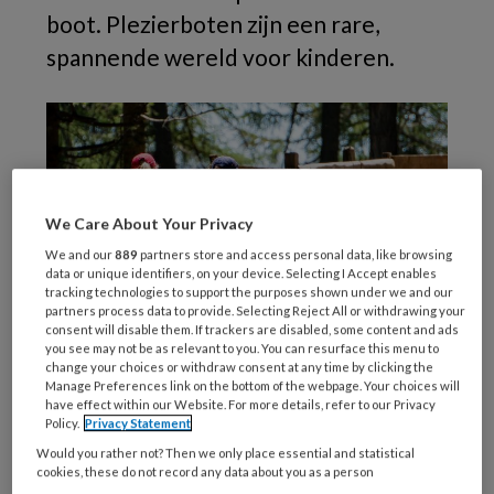
boot. Plezierboten zijn een rare,
spannende wereld voor kinderen.
We Care About Your Privacy
We and our
889
partners store and access personal data, like browsing
data or unique identifiers, on your device. Selecting I Accept enables
tracking technologies to support the purposes shown under we and our
partners process data to provide. Selecting Reject All or withdrawing your
consent will disable them. If trackers are disabled, some content and ads
you see may not be as relevant to you. You can resurface this menu to
change your choices or withdraw consent at any time by clicking the
Manage Preferences link on the bottom of the webpage. Your choices will
2
have effect within our Website. For more details, refer to our Privacy
Policy.
Privacy Statement
Would you rather not? Then we only place essential and statistical
cookies, these do not record any data about you as a person