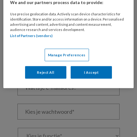
We and our partners process data to provide:
REGISTREREN
Use precise geolocation data. Actively scan device characteristics for
identification. Store and/or access information on a device. Personalised
Wil je dit artikel lezen?
advertising and content, advertising and content measurement,
audience research and services development.
List of Partners (vendors)
Maak gratis een account aan en lees 2
artikelen gratis per maand
Manage Preferences
Al een account of abonnement?
Log dan in
Reject All
I Accept
Wat
is
je
e-
Kies
mailadres?
je
*
*
wachtwoord*
*
Kies
je