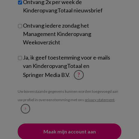
Ontvang 2x per week de
je?
KinderopvangTotaal nieuwsbrief
Ontvang iedere zondag het
Management Kinderopvang
Weekoverzicht
Ja, ik geef toestemming voor e-mails
van KinderopvangTotaal en
Springer Media B.V.
?
Uw bovenstaande gegevens kunnen worden toegevoegd aan
uw profiel in overeenstemming met ons
privacy statement
.
?