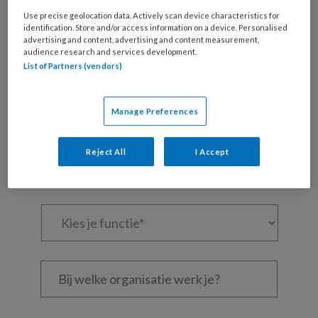
artikelen gratis per maand
Use precise geolocation data. Actively scan device characteristics for
identification. Store and/or access information on a device. Personalised
advertising and content, advertising and content measurement,
Al een account of abonnement?
Log dan in
audience research and services development.
List of Partners (vendors)
Wat
is
Manage Preferences
je
e-
Kies
Reject All
I Accept
mailadres?
je
*
*
wachtwoord*
*
Kies
je
functie
*
Bij
welke
organisatie
werk
Untitled