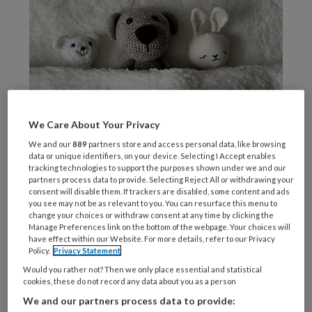
We Care About Your Privacy
We and our
889
partners store and access personal data, like browsing
data or unique identifiers, on your device. Selecting I Accept enables
2
tracking technologies to support the purposes shown under we and our
partners process data to provide. Selecting Reject All or withdrawing your
consent will disable them. If trackers are disabled, some content and ads
you see may not be as relevant to you. You can resurface this menu to
change your choices or withdraw consent at any time by clicking the
Manage Preferences link on the bottom of the webpage. Your choices will
REGISTREREN
have effect within our Website. For more details, refer to our Privacy
Policy.
Privacy Statement
Would you rather not? Then we only place essential and statistical
Wil je dit artikel lezen?
cookies, these do not record any data about you as a person
We and our partners process data to provide:
Maak gratis een account aan en lees 2