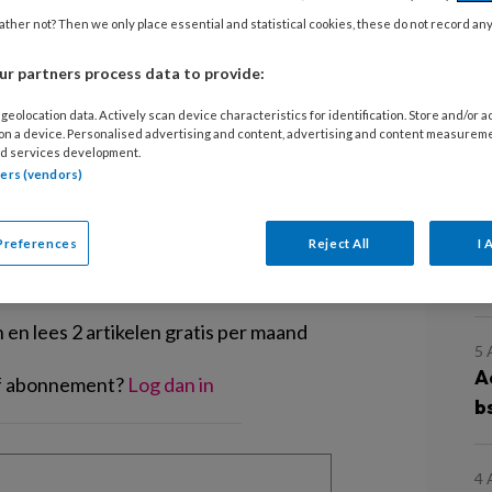
gelaten en zelfs een beetje nerveus
ther not? Then we only place essential and statistical cookies, these do not record an
ers, er zijn cadeautjes, papa en mama
r partners process data to provide:
rk.
geolocation data. Actively scan device characteristics for identification. Store and/or 
 on a device. Personalised advertising and content, advertising and content measurem
d services development.
tners (vendors)
EGISTREREN
Preferences
Reject All
I 
L
t artikel lezen?
en lees 2 artikelen gratis per maand
5
A
of abonnement?
Log dan in
b
4