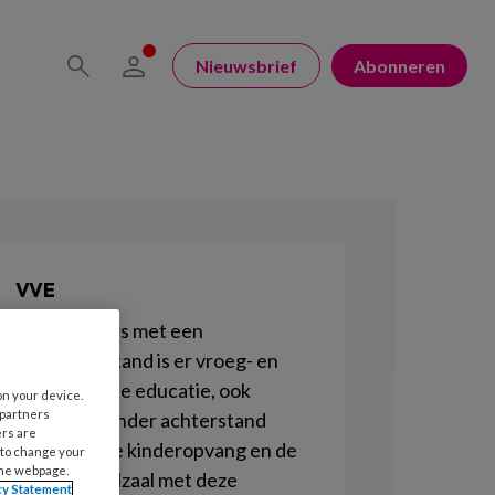
Nieuwsbrief
Abonneren
VVE
Voor peuters met een
taalachterstand is er vroeg- en
voorschoolse educatie, ook
on your device.
 partners
kinderen zonder achterstand
ers are
komen op de kinderopvang en de
 to change your
the webpage.
peuterspeelzaal met deze
cy Statement