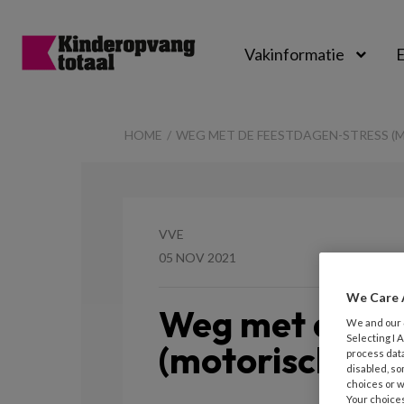
Vakinformatie
E
Kinderopvangtot
HOME
WEG MET DE FEESTDAGEN-STRESS 
VVE
05 NOV 2021
We Care 
Weg met de fe
We and our
Selecting I
(motorische on
process data
disabled, so
choices or w
Your choices