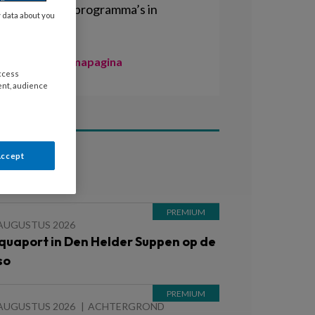
educatieve programma’s in
y data about you
aanraking.
Naar de themapagina
access
ent, audience
Accept
ees ook
 AUGUSTUS 2026
quaport in Den Helder Suppen op de
so
 AUGUSTUS 2026
ACHTERGROND