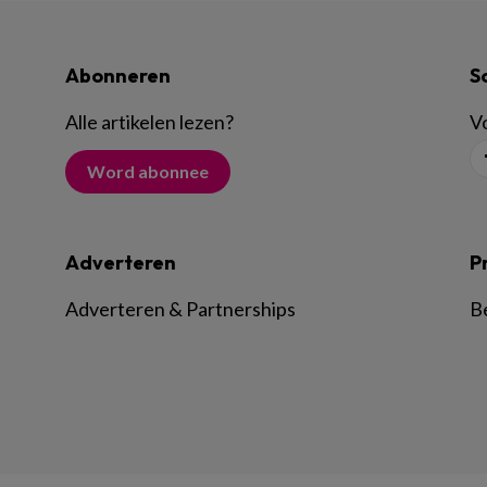
Abonneren
S
Alle artikelen lezen
?
Vo
Word abonnee
Adverteren
P
Adverteren & Partnerships
B