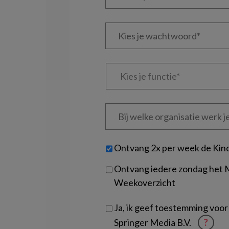
je
e-
Kies
mailadres?
je
*
*
wachtwoord*
*
Kies
je
functie
*
Bij
welke
organisatie
werk
Untitled
Ontvang 2x per week de Kin
je?
Ontvang iedere zondag het
Weekoverzicht
Ja, ik geef toestemming voor
Springer Media B.V.
?