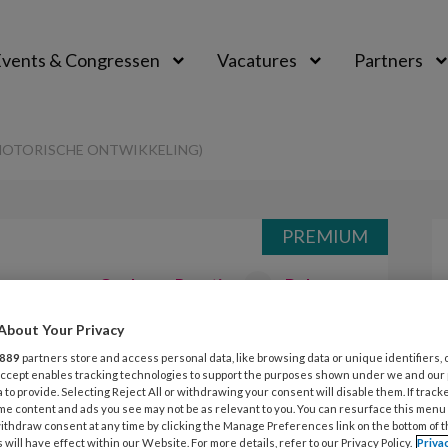
vents & Congressen
Vacatures
Partners
aal
(MOTORISCHE ONTWIKKELING)
PREMIUM
Opslaan
Reacties
Delen
0
About Your Privacy
estdagen-stress
889
partners store and access personal data, like browsing data or unique identifiers, 
 Accept enables tracking technologies to support the purposes shown under we and our
twikkeling)
 to provide. Selecting Reject All or withdrawing your consent will disable them. If track
me content and ads you see may not be as relevant to you. You can resurface this menu
ithdraw consent at any time by clicking the Manage Preferences link on the bottom of 
 will have effect within our Website. For more details, refer to our Privacy Policy.
Priva