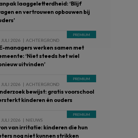
anpak laaggeletterdheid: ‘Blijf
ragen en vertrouwen opbouwen bij
uders’
 JULI 2026
ACHTERGROND
E-managers werken samen met
emeente: ‘Niet steeds het wiel
pnieuw uitvinden’
 JULI 2026
ACHTERGROND
nderzoek bewijst: gratis voorschool
ersterkt kinderen én ouders
 JULI 2026
NIEUWS
ron van irritatie: kinderen die hun
eters nog niet kunnen strikken