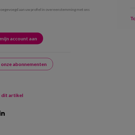
oegevoegd aan uw profiel in overeenstemming met ons
T
er onze abonnementen
 dit artikel
in