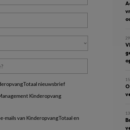
A
v
o
29
V
g
o
15
deropvangTotaal nieuwsbrief
O
v
 Management Kinderopvang
13
 e-mails van KinderopvangTotaal en
B
v