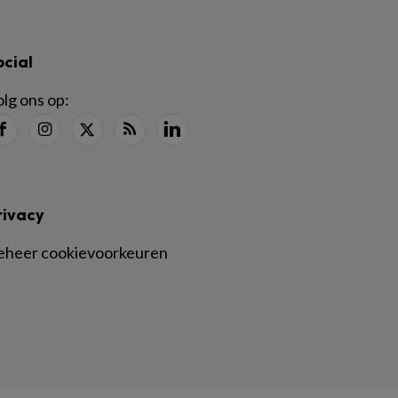
ocial
lg ons op:
rivacy
eheer cookievoorkeuren