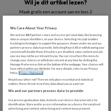
Wil je dit artikel lezen?
Maak gratis een account aan en lees 2
artikelen gratis per maand
We Care About Your Privacy
Al een account of abonnement?
Log dan in
We and our
887
partners store and access personal data, like browsing
data or unique identifiers, on your device. Selecting I Accept enables
tracking technologies to support the purposes shown under we and our
Wat
partners process data to provide. Selecting Reject All or withdrawing your
is
consent will disable them. If trackers are disabled, some content and ads
je
you see may not be as relevant to you. You can resurface this menu to
change your choices or withdraw consent at any time by clicking the
e-
Kies
Manage Preferences link on the bottom of the webpage. Your choices will
mailadres?
have effect within our Website. For more details, refer to our Privacy
je
*
*
Policy.
Privacy Statement
wachtwoord*
*
Would you rather not? Then we only place essential and statistical
Kies
cookies, these do not record any data about you as a person
je
We and our partners process data to provide:
functie
*
Use precise geolocation data. Actively scan device characteristics for
Bij
identification. Store and/or access information on a device. Personalised
advertising and content, advertising and content measurement,
welke