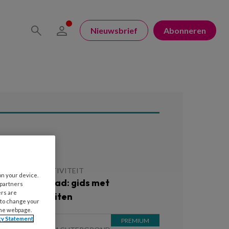
Nieuwsbrief
Abonneren
ees ook
 MEI 2026
ACTIVITEIT
on your device.
ratis download: gids met
 partners
ers are
omeractiviteiten
 to change your
the webpage.
cy Statement