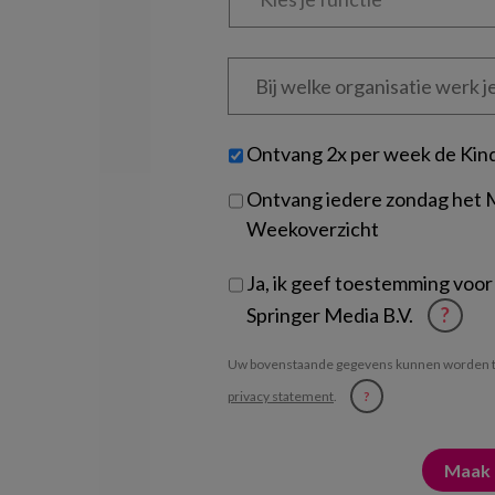
functie
*
Bij
welke
organisatie
werk
Untitled
Ontvang 2x per week de Kin
je?
Ontvang iedere zondag het
Weekoverzicht
Ja, ik geef toestemming voor
Springer Media B.V.
?
Uw bovenstaande gegevens kunnen worden t
privacy statement
.
?