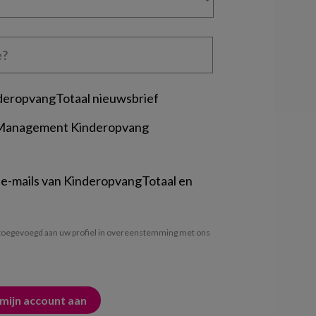
deropvangTotaal nieuwsbrief
 Management Kinderopvang
 e-mails van KinderopvangTotaal en
oegevoegd aan uw profiel in overeenstemming met ons