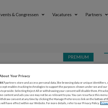
vents & Congressen
Vacatures
Partners
aal
PREMIUM
L
Opslaan
Reacties
Delen
0
About Your Privacy
26
oeren
887
partners store and access personal data, like browsing data or unique identifiers, 
G
 Accept enables tracking technologies to support the purposes shown under we and our
 to provide. Selecting Reject All or withdrawing your consent will disable them. If track
z
me content and ads you see may not be as relevant to you. You can resurface this menu
ithdraw consent at any time by clicking the Manage Preferences link on the bottom of 
 will have effect within our Website. For more details, refer to our Privacy Policy.
Priva