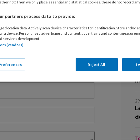
2
ther not? Then we only place essential and statistical cookies, these do not record an
B
e
r partners process data to provide:
EGISTREREN
geolocation data. Actively scan device characteristics for identification. Store and/or 
t artikel lezen?
 on a device. Personalised advertising and content, advertising and content measurem
2
d services development.
H
tners (vendors)
en lees 2 artikelen gratis per maand
of abonnement?
Log dan in
10
Preferences
Reject All
I 
W
n
29
L
d
T