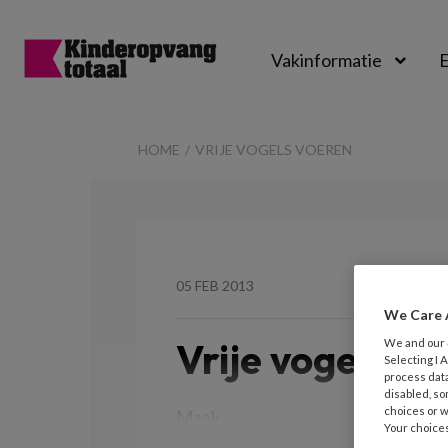
Vakinformatie
E
Kinderopvangtot
HOME
VRIJE VOGELS VOEREN
05 FEB 2013
We Care 
Vrije vogels v
We and our
Selecting I
process data
disabled, so
choices or w
Maak
Your choices