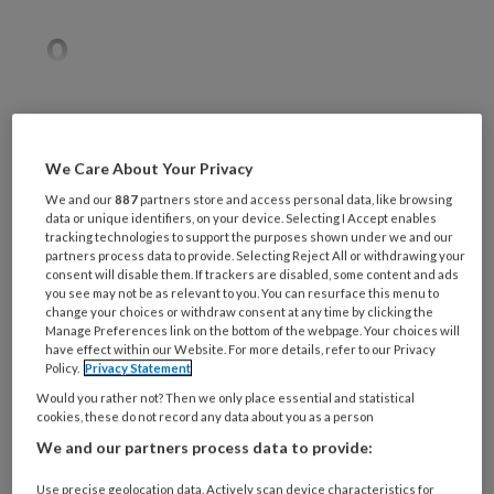
0
REGISTREREN
We Care About Your Privacy
We and our
887
partners store and access personal data, like browsing
Wil je dit artikel lezen?
data or unique identifiers, on your device. Selecting I Accept enables
tracking technologies to support the purposes shown under we and our
Maak gratis een account aan en lees 2
partners process data to provide. Selecting Reject All or withdrawing your
consent will disable them. If trackers are disabled, some content and ads
artikelen gratis per maand
you see may not be as relevant to you. You can resurface this menu to
change your choices or withdraw consent at any time by clicking the
Manage Preferences link on the bottom of the webpage. Your choices will
Al een account of abonnement?
Log dan in
have effect within our Website. For more details, refer to our Privacy
Policy.
Privacy Statement
Would you rather not? Then we only place essential and statistical
Wat
cookies, these do not record any data about you as a person
is
We and our partners process data to provide:
je
e-
Use precise geolocation data. Actively scan device characteristics for