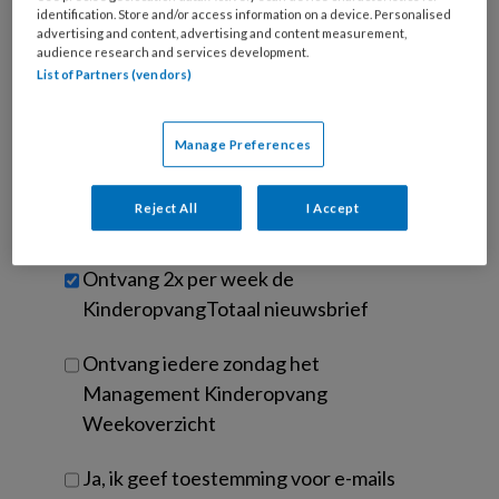
Kies
mailadres?
identification. Store and/or access information on a device. Personalised
je
advertising and content, advertising and content measurement,
*
*
wachtwoord*
*
audience research and services development.
List of Partners (vendors)
Kies
je
functie
*
Manage Preferences
Bij
welke
Reject All
I Accept
organisatie
werk
Untitled
Ontvang 2x per week de
je?
KinderopvangTotaal nieuwsbrief
Ontvang iedere zondag het
Management Kinderopvang
Weekoverzicht
Ja, ik geef toestemming voor e-mails