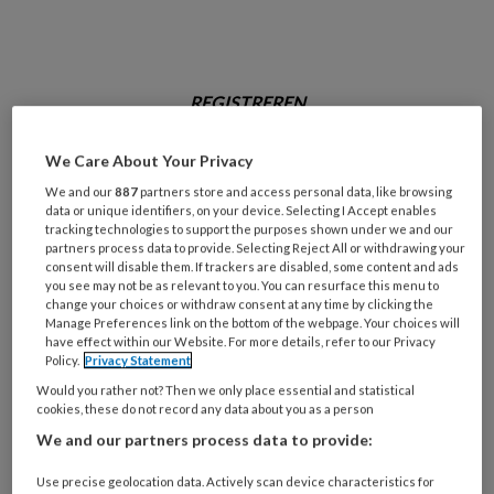
REGISTREREN
Wil je dit artikel lezen?
We Care About Your Privacy
We and our
887
partners store and access personal data, like browsing
Maak gratis een account aan en lees 2
data or unique identifiers, on your device. Selecting I Accept enables
tracking technologies to support the purposes shown under we and our
artikelen gratis per maand
partners process data to provide. Selecting Reject All or withdrawing your
consent will disable them. If trackers are disabled, some content and ads
Al een account of abonnement?
Log dan in
you see may not be as relevant to you. You can resurface this menu to
change your choices or withdraw consent at any time by clicking the
Manage Preferences link on the bottom of the webpage. Your choices will
have effect within our Website. For more details, refer to our Privacy
Wat
Policy.
Privacy Statement
is
Would you rather not? Then we only place essential and statistical
je
cookies, these do not record any data about you as a person
e-
We and our partners process data to provide:
Kies
mailadres?
je
*
*
Use precise geolocation data. Actively scan device characteristics for