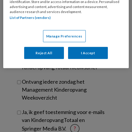
wachtwoord*
*
identification. Store and/or access information on a device. Personalised
advertising and content, advertising and content measurement,
Kies
audience research and services development.
je
List of Partners (vendors)
functie
*
Bij
Manage Preferences
welke
organisatie
werk
Reject All
I Accept
Untitled
Ontvang 2x per week de
je?
KinderopvangTotaal nieuwsbrief
Ontvang iedere zondag het
Management Kinderopvang
Weekoverzicht
Ja, ik geef toestemming voor e-mails
van KinderopvangTotaal en
Springer Media B.V.
?