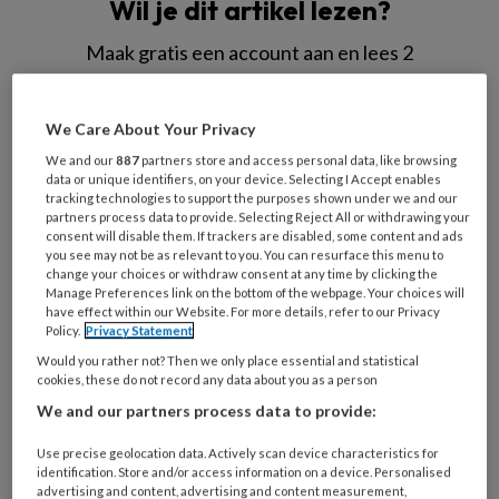
Wil je dit artikel lezen?
Maak gratis een account aan en lees 2
artikelen gratis per maand
We Care About Your Privacy
Al een account of abonnement?
Log dan in
We and our
887
partners store and access personal data, like browsing
data or unique identifiers, on your device. Selecting I Accept enables
tracking technologies to support the purposes shown under we and our
Wat
partners process data to provide. Selecting Reject All or withdrawing your
is
consent will disable them. If trackers are disabled, some content and ads
je
you see may not be as relevant to you. You can resurface this menu to
change your choices or withdraw consent at any time by clicking the
e-
Kies
Manage Preferences link on the bottom of the webpage. Your choices will
mailadres?
have effect within our Website. For more details, refer to our Privacy
je
*
*
Policy.
Privacy Statement
wachtwoord*
*
Would you rather not? Then we only place essential and statistical
Kies
cookies, these do not record any data about you as a person
je
We and our partners process data to provide:
functie
*
Use precise geolocation data. Actively scan device characteristics for
Bij
identification. Store and/or access information on a device. Personalised
welke
advertising and content, advertising and content measurement,