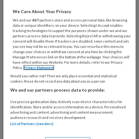
Wat
We Care About Your Privacy
is
We and our
887
partners store and access personal data, like browsing
je
data or unique identifiers, on your device. Selecting I Accept enables
tracking technologies to support the purposes shown under we and our
e-
Kies
partners process data to provide. Selecting Reject All or withdrawing your
mailadres?
consent will disable them. If trackers are disabled, some content and ads
je
*
*
you see may not be as relevant to you. You can resurface this menu to
wachtwoord*
*
change your choices or withdraw consent at any time by clicking the
Manage Preferences link on the bottom of the webpage. Your choices will
Kies
have effect within our Website. For more details, refer to our Privacy
je
Policy.
Privacy Statement
functie
*
Would you rather not? Then we only place essential and statistical
cookies, these do not record any data about you as a person
Bij
We and our partners process data to provide:
welke
organisatie
Use precise geolocation data. Actively scan device characteristics for
werk
identification. Store and/or access information on a device. Personalised
Untitled
Ontvang 2x per week de
advertising and content, advertising and content measurement,
je?
audience research and services development.
KinderopvangTotaal nieuwsbrief
List of Partners (vendors)
Ontvang iedere zondag het