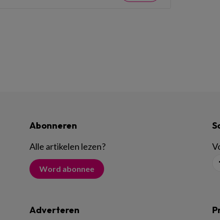
Abonneren
S
Alle artikelen lezen
?
Vo
Word abonnee
Adverteren
P