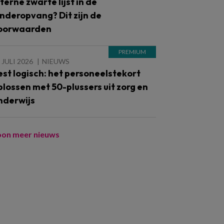
nterne zwarte lijst in de
inderopvang? Dit zijn de
oorwaarden
 JULI 2026
NIEUWS
est logisch: het personeelstekort
plossen met 50-plussers uit zorg en
nderwijs
oon meer nieuws