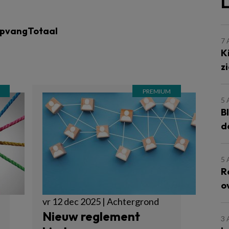
L
opvangTotaal
7
K
z
5
B
d
5
R
o
vr 12 dec 2025 | Achtergrond
Nieuw reglement
3