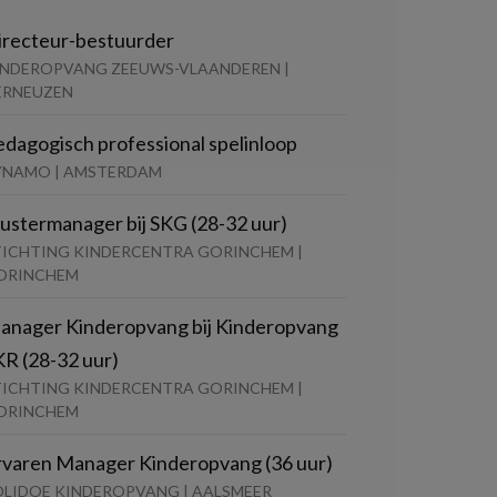
irecteur-bestuurder
INDEROPVANG ZEEUWS-VLAANDEREN |
ERNEUZEN
edagogisch professional spelinloop
YNAMO | AMSTERDAM
lustermanager bij SKG (28-32 uur)
TICHTING KINDERCENTRA GORINCHEM |
ORINCHEM
anager Kinderopvang bij Kinderopvang
KR (28-32 uur)
TICHTING KINDERCENTRA GORINCHEM |
ORINCHEM
rvaren Manager Kinderopvang (36 uur)
OLIDOE KINDEROPVANG | AALSMEER