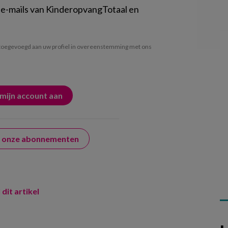
 e-mails van KinderopvangTotaal en
oegevoegd aan uw profiel in overeenstemming met ons
er onze abonnementen
 dit artikel