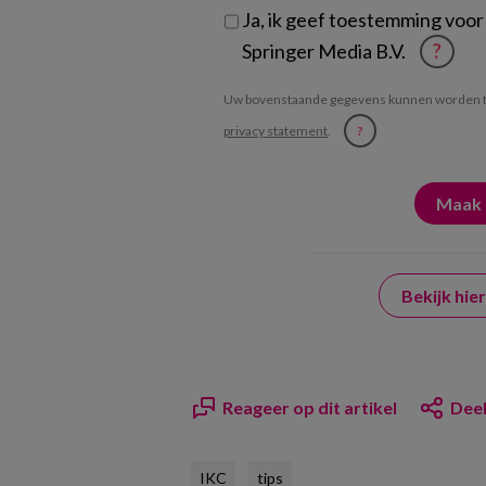
Ja, ik geef toestemming voor
Springer Media B.V.
?
Uw bovenstaande gegevens kunnen worden t
privacy statement
.
?
Bekijk hi
Reageer op dit artikel
Deel
IKC
tips