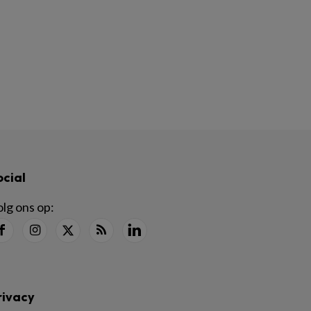
ocial
lg ons op:
rivacy