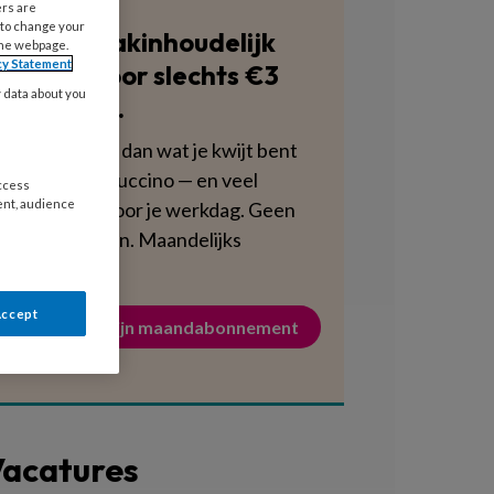
ers are
 to change your
Blijf vakinhoudelijk
the webpage.
cy Statement
scherp voor slechts €3
y data about you
per week.
Dat is minder dan wat je kwijt bent
aan een cappuccino — en veel
access
ent, audience
voedzamer voor je werkdag. Geen
verplichtingen. Maandelijks
opzegbaar.
Accept
Activeer mijn maandabonnement
acatures