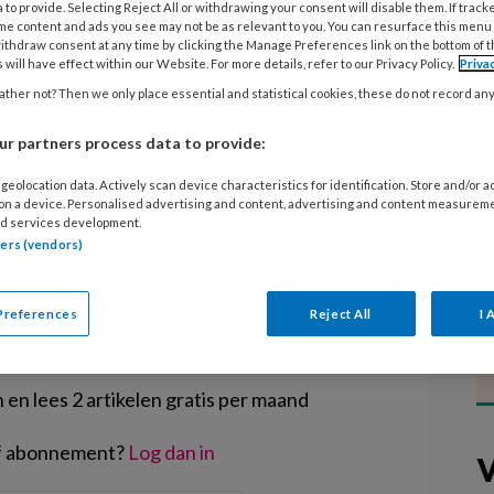
 voor volwassenen zwaar; ook voor
 to provide. Selecting Reject All or withdrawing your consent will disable them. If track
me content and ads you see may not be as relevant to you. You can resurface this menu
 periode waarin veel verandert. Vaak
ithdraw consent at any time by clicking the Manage Preferences link on the bottom of 
 will have effect within our Website. For more details, refer to our Privacy Policy.
Priva
tij te kiezen, moeten ze gaan
ther not? Then we only place essential and statistical cookies, these do not record an
n en worden soms geconfronteerd
 ouders.
r partners process data to provide:
geolocation data. Actively scan device characteristics for identification. Store and/or 
 on a device. Personalised advertising and content, advertising and content measurem
d services development.
tners (vendors)
EGISTREREN
Preferences
Reject All
I 
t artikel lezen?
en lees 2 artikelen gratis per maand
of abonnement?
Log dan in
V