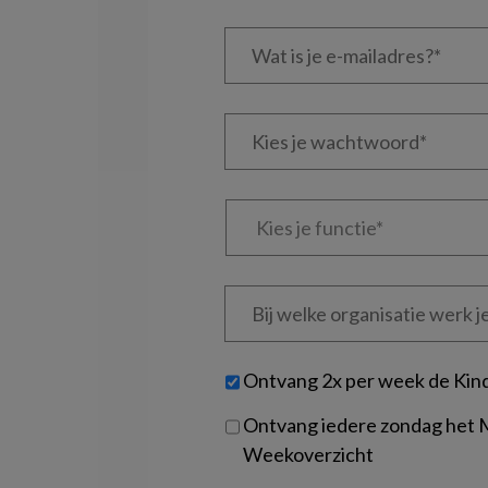
Wat
is
je
e-
Kies
mailadres?
je
*
*
wachtwoord*
*
Kies
je
functie
*
Bij
welke
organisatie
werk
Untitled
Ontvang 2x per week de Kin
je?
Ontvang iedere zondag het
Weekoverzicht