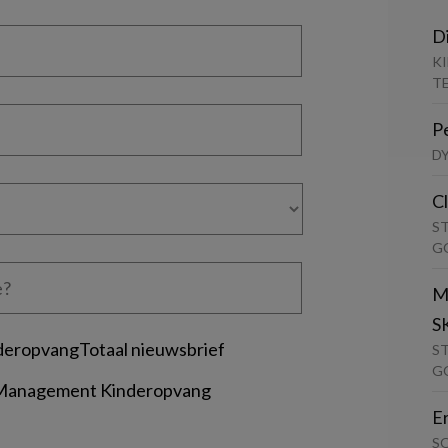
D
K
T
P
D
C
S
G
M
S
deropvangTotaal nieuwsbrief
S
G
 Management Kinderopvang
E
S