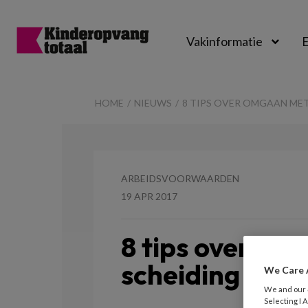
Vakinformatie
E
Kinderopvangtot
HOME
NIEUWS
8 TIPS OVER OMGAAN MET
ARBEIDSVOORWAARDEN
19 APR 2017
8 tips over o
scheiding
We Care 
We and our
Selecting I