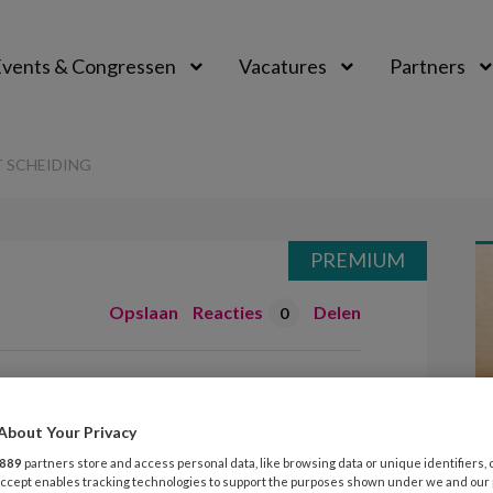
vents & Congressen
Vacatures
Partners
aal
 SCHEIDING
PREMIUM
Opslaan
Reacties
Delen
0
mgaan met
About Your Privacy
889
partners store and access personal data, like browsing data or unique identifiers, 
 Accept enables tracking technologies to support the purposes shown under we and our