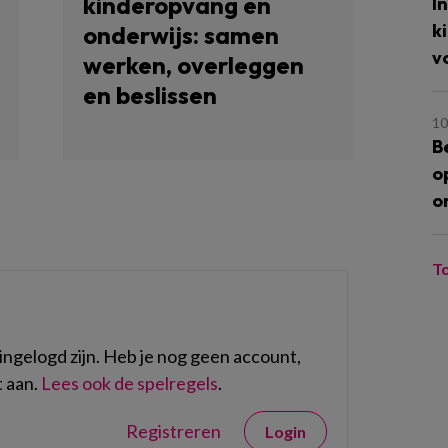
kinderopvang en
I
k
onderwijs: samen
v
werken, overleggen
en beslissen
10
B
o
o
T
ngelogd zijn. Heb je nog geen account,
 aan.
Lees ook de spelregels
.
Registreren
Login