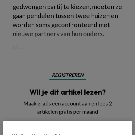
gedwongen partij te kiezen, moeten ze
gaan pendelen tussen twee huizen en
worden soms geconfronteerd met
nieuwe partners van hun ouders.
Hoe
REGISTREREN
Wil je dit artikel lezen?
Maak gratis een account aan en lees 2
artikelen gratis per maand
Al een account of abonnement?
Log dan in