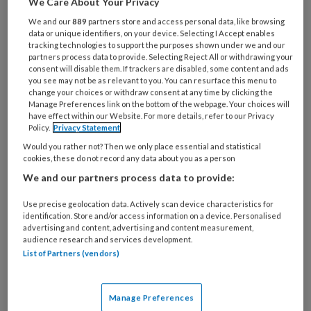
We Care About Your Privacy
Wat
We and our
889
partners store and access personal data, like browsing
data or unique identifiers, on your device. Selecting I Accept enables
is
tracking technologies to support the purposes shown under we and our
je
partners process data to provide. Selecting Reject All or withdrawing your
e-
consent will disable them. If trackers are disabled, some content and ads
Kies
you see may not be as relevant to you. You can resurface this menu to
mailadres?
je
change your choices or withdraw consent at any time by clicking the
*
*
Manage Preferences link on the bottom of the webpage. Your choices will
wachtwoord*
*
have effect within our Website. For more details, refer to our Privacy
Policy.
Privacy Statement
Kies
je
Would you rather not? Then we only place essential and statistical
cookies, these do not record any data about you as a person
functie
*
We and our partners process data to provide:
Bij
welke
Use precise geolocation data. Actively scan device characteristics for
organisatie
identification. Store and/or access information on a device. Personalised
advertising and content, advertising and content measurement,
werk
Untitled
audience research and services development.
Ontvang 2x per week de
je?
List of Partners (vendors)
KinderopvangTotaal nieuwsbrief
Manage Preferences
Ontvang iedere zondag het