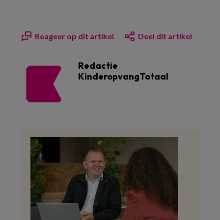
Reageer op dit artikel
Deel dit artikel
Redactie
KinderopvangTotaal