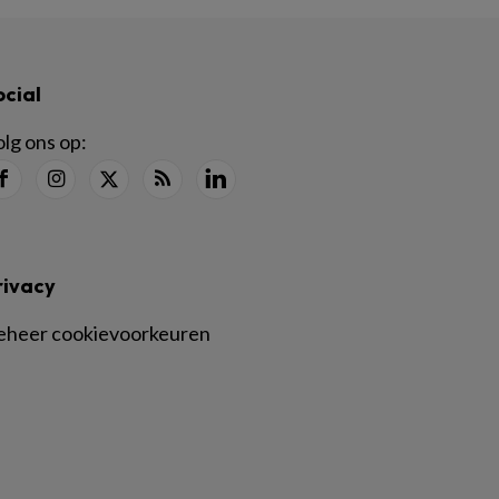
ocial
lg ons op:
rivacy
eheer cookievoorkeuren