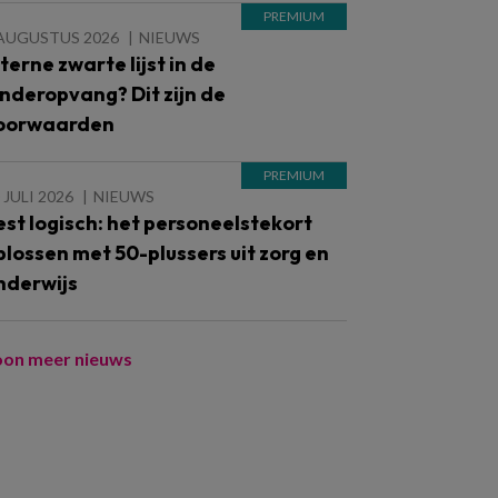
 AUGUSTUS 2026
NIEUWS
nterne zwarte lijst in de
inderopvang? Dit zijn de
oorwaarden
 JULI 2026
NIEUWS
est logisch: het personeelstekort
plossen met 50-plussers uit zorg en
nderwijs
oon meer nieuws