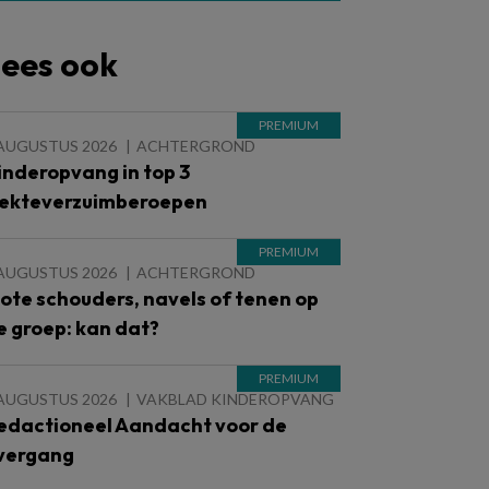
ees ook
 AUGUSTUS 2026
ACHTERGROND
inderopvang in top 3
iekteverzuimberoepen
 AUGUSTUS 2026
ACHTERGROND
lote schouders, navels of tenen op
e groep: kan dat?
 AUGUSTUS 2026
VAKBLAD KINDEROPVANG
edactioneel Aandacht voor de
vergang