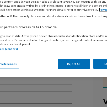
me content and ads you see may not be as relevant to you. You can resurface this menu
ithdraw consent at any time by clicking the Manage Preferences link on the bottom of 
 will have effect within our Website. For more details, refer to our Privacy Policy.
Priva
ther not? Then we only place essential and statistical cookies, these do not record an
EGISTREREN
r partners process data to provide:
t artikel lezen?
geolocation data. Actively scan device characteristics for identification. Store and/or 
 on a device. Personalised advertising and content, advertising and content measurem
d services development.
en lees 2 artikelen gratis per maand
tners (vendors)
of abonnement?
Log dan in
Preferences
Reject All
I 
V