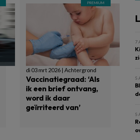
L
7
K
z
di 03 mrt 2026 | Achtergrond
Vaccinatiegraad: ‘Als
5
B
ik een brief ontvang,
d
word ik daar
geïrriteerd van’
5
R
o