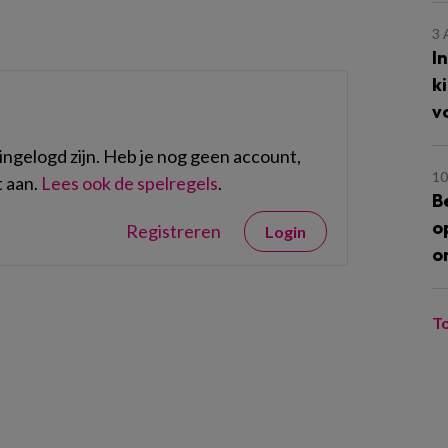
3
I
k
v
ngelogd zijn. Heb je nog geen account,
10
 aan.
Lees ook de spelregels
.
B
o
Registreren
Login
o
T