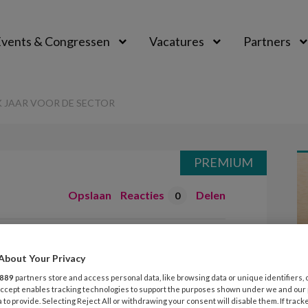
vents & Congressen
Vacatures
Partners
aal
K JAAR VOOR DE SECTOR
PREMIUM
Opslaan
Reacties
Delen
0
 moeilijk jaar
About Your Privacy
889
partners store and access personal data, like browsing data or unique identifiers, 
 Accept enables tracking technologies to support the purposes shown under we and our
 to provide. Selecting Reject All or withdrawing your consent will disable them. If track