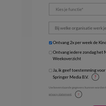
Kies
je
functie
*
Bij
welke
organisatie
werk
Untitled
Ontvang 2x per week de Kin
je?
Ontvang iedere zondag het
Weekoverzicht
Ja, ik geef toestemming voor
Springer Media B.V.
?
Uw bovenstaande gegevens kunnen worden t
privacy statement
.
?