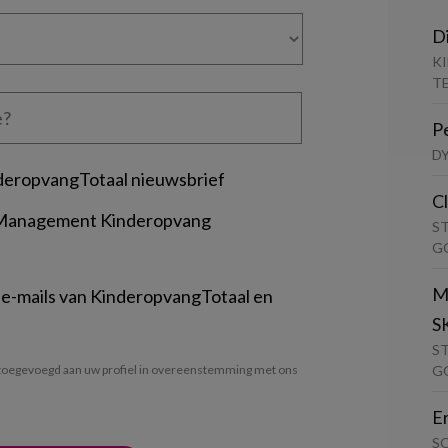
D
K
T
P
D
deropvangTotaal nieuwsbrief
C
 Management Kinderopvang
S
G
M
 e-mails van KinderopvangTotaal en
S
S
G
oegevoegd aan uw profiel in overeenstemming met ons
E
S