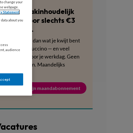
 to change your
the webpage.
Blijf vakinhoudelijk
cy Statement
scherp voor slechts €3
y data about you
per week.
Dat is minder dan wat je kwijt bent
access
aan een cappuccino — en veel
ent, audience
voedzamer voor je werkdag. Geen
verplichtingen. Maandelijks
opzegbaar.
Accept
Activeer mijn maandabonnement
acatures