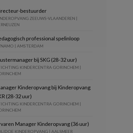
irecteur-bestuurder
INDEROPVANG ZEEUWS-VLAANDEREN |
ERNEUZEN
edagogisch professional spelinloop
YNAMO | AMSTERDAM
lustermanager bij SKG (28-32 uur)
TICHTING KINDERCENTRA GORINCHEM |
ORINCHEM
anager Kinderopvang bij Kinderopvang
KR (28-32 uur)
TICHTING KINDERCENTRA GORINCHEM |
ORINCHEM
rvaren Manager Kinderopvang (36 uur)
OLIDOE KINDEROPVANG | AALSMEER