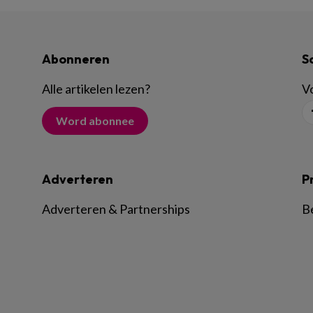
Abonneren
S
Alle artikelen lezen
?
Vo
Word abonnee
Adverteren
P
Adverteren & Partnerships
B