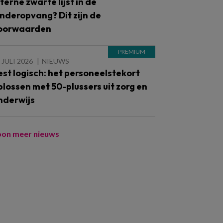
nterne zwarte lijst in de
inderopvang? Dit zijn de
oorwaarden
 JULI 2026
NIEUWS
est logisch: het personeelstekort
plossen met 50-plussers uit zorg en
nderwijs
oon meer nieuws