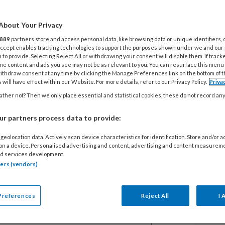
rs van Stichting Rijswijkse
tkinderen mogen zich sinds kort
About Your Privacy
noemen.
889
partners store and access personal data, like browsing data or unique identifiers, 
 Accept enables tracking technologies to support the purposes shown under we and our
 to provide. Selecting Reject All or withdrawing your consent will disable them. If track
me content and ads you see may not be as relevant to you. You can resurface this menu
ithdraw consent at any time by clicking the Manage Preferences link on the bottom of 
 will have effect within our Website. For more details, refer to our Privacy Policy.
Priva
ther not? Then we only place essential and statistical cookies, these do not record an
EGISTREREN
r partners process data to provide:
t artikel lezen?
geolocation data. Actively scan device characteristics for identification. Store and/or 
 on a device. Personalised advertising and content, advertising and content measurem
en lees 2 artikelen gratis per maand
d services development.
tners (vendors)
of abonnement?
Log dan in
Preferences
Reject All
I 
V