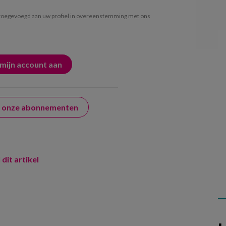
oegevoegd aan uw profiel in overeenstemming met ons
er onze abonnementen
 dit artikel