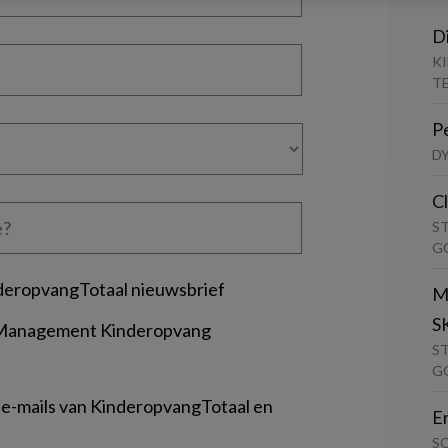
D
K
T
P
D
C
S
G
deropvangTotaal nieuwsbrief
M
S
 Management Kinderopvang
S
G
 e-mails van KinderopvangTotaal en
E
S