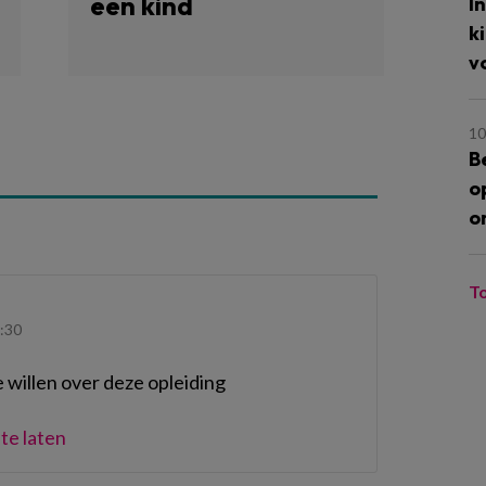
een kind
I
k
v
10
B
o
o
T
:30
 willen over deze opleiding
te laten