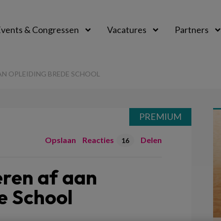
vents & Congressen
Vacatures
Partners
aal
AAN OPLEIDING BREDE SCHOOL
PREMIUM
Opslaan
Reacties
Delen
16
eren af aan
e School