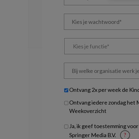
je
e-
Kies
mailadres?
je
*
*
wachtwoord*
*
Kies
je
functie
*
Bij
welke
organisatie
werk
Untitled
Ontvang 2x per week de Kin
je?
Ontvang iedere zondag het
Weekoverzicht
Ja, ik geef toestemming voor
Springer Media B.V.
?