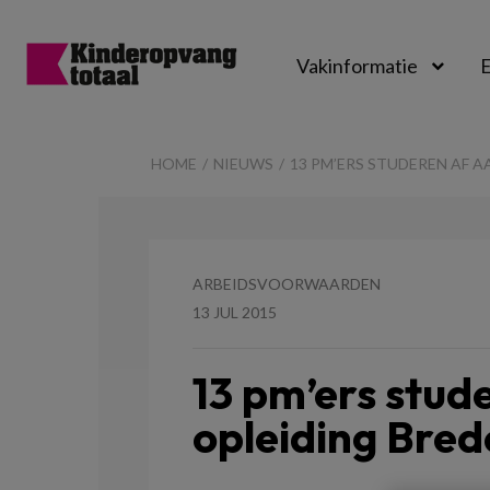
Vakinformatie
E
Kinderopvangtot
HOME
NIEUWS
13 PM’ERS STUDEREN AF 
ARBEIDSVOORWAARDEN
13 JUL 2015
13 pm’ers stud
opleiding Bred