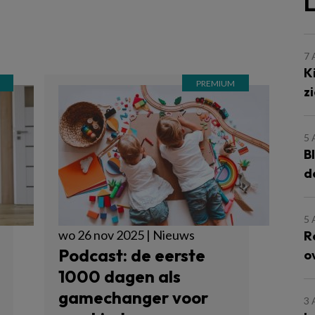
L
7
K
z
5
B
d
5
wo 26 nov 2025 | Nieuws
R
Podcast: de eerste
o
1000 dagen als
gamechanger voor
3