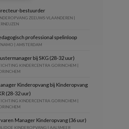
irecteur-bestuurder
INDEROPVANG ZEEUWS-VLAANDEREN |
ERNEUZEN
edagogisch professional spelinloop
YNAMO | AMSTERDAM
lustermanager bij SKG (28-32 uur)
TICHTING KINDERCENTRA GORINCHEM |
ORINCHEM
anager Kinderopvang bij Kinderopvang
KR (28-32 uur)
TICHTING KINDERCENTRA GORINCHEM |
ORINCHEM
rvaren Manager Kinderopvang (36 uur)
OLIDOE KINDEROPVANG | AALSMEER