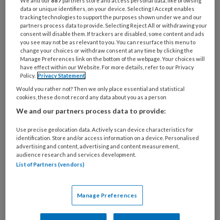
We and our
887
partners store and access personal data, like browsing
Bij
data or unique identifiers, on your device. Selecting I Accept enables
welke
tracking technologies to support the purposes shown under we and our
organisatie
partners process data to provide. Selecting Reject All or withdrawing your
consent will disable them. If trackers are disabled, some content and ads
werk
Untitled
you see may not be as relevant to you. You can resurface this menu to
Ontvang 2x per week de
je?
change your choices or withdraw consent at any time by clicking the
KinderopvangTotaal nieuwsbrief
Manage Preferences link on the bottom of the webpage. Your choices will
have effect within our Website. For more details, refer to our Privacy
Policy.
Privacy Statement
Ontvang iedere zondag het
Would you rather not? Then we only place essential and statistical
Management Kinderopvang
cookies, these do not record any data about you as a person
Weekoverzicht
We and our partners process data to provide:
Use precise geolocation data. Actively scan device characteristics for
Ja, ik geef toestemming voor e-mails
identification. Store and/or access information on a device. Personalised
advertising and content, advertising and content measurement,
van KinderopvangTotaal en
audience research and services development.
Springer Media B.V.
?
List of Partners (vendors)
Uw bovenstaande gegevens kunnen worden toegevoegd aan
Manage Preferences
uw profiel in overeenstemming met ons
privacy statement
.
?