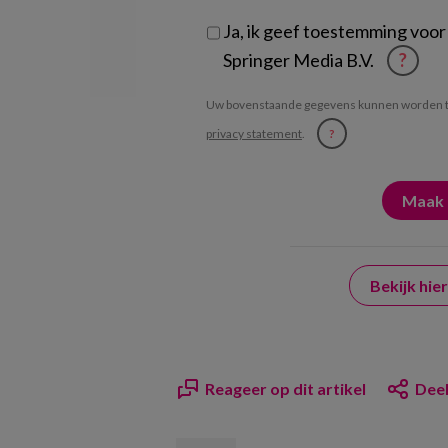
Ja, ik geef toestemming voor
Springer Media B.V.
?
Uw bovenstaande gegevens kunnen worden t
privacy statement
.
?
Bekijk hi
Reageer op dit artikel
Deel