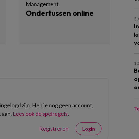
Management
Ondertussen online
3
I
k
v
10
B
o
o
ngelogd zijn. Heb je nog geen account,
T
 aan.
Lees ook de spelregels
.
Registreren
Login