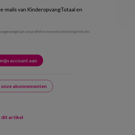
 e-mails van KinderopvangTotaal en
oegevoegd aan uw profiel in overeenstemming met ons
er onze abonnementen
 dit artikel