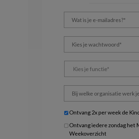
Wat
is
je
e-
Kies
mailadres?
je
*
*
wachtwoord*
*
Kies
je
functie
*
Bij
welke
organisatie
werk
Untitled
Ontvang 2x per week de Kin
je?
Ontvang iedere zondag het
Weekoverzicht