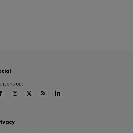
ocial
lg ons op:
rivacy