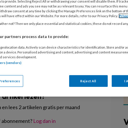
n lastig gesprek voeren met ouders.
 to provide. Selecting Reject All or withdrawing your consent will disable them. If track
me content and ads you see may not be as relevant to you. You can resurface this menu
engen bijvoorbeeld of een gevoelig
ithdraw consent at any time by clicking the Manage Preferences link on the bottom of 
 will have effect within our Website. For more details, refer to our Privacy Policy.
Priva
isschien maak je je zorgen om een
ther not? Then we only place essential and statistical cookies, these do not record an
 kunnen niet worden gehonoreerd.
 zo’n gesprek.
r partners process data to provide:
geolocation data. Actively scan device characteristics for identification. Store and/or 
 on a device. Personalised advertising and content, advertising and content measurem
d services development.
tners (vendors)
EGISTREREN
Preferences
Reject All
I 
t artikel lezen?
en lees 2 artikelen gratis per maand
V
of abonnement?
Log dan in