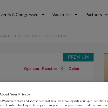
vents & Congressen
Vacatures
Partners
aal
N VAN EEN LASTIG GESPREK MET OUDERS
PREMIUM
Opslaan
Reacties
Delen
0
et voeren van een
 met ouders
About Your Privacy
889
partners store and access personal data, like browsing data or unique identifiers, 
 Accept enables tracking technologies to support the purposes shown under we and our