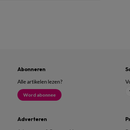
Abonneren
S
Alle artikelen lezen
?
Vo
Word abonnee
Adverteren
P