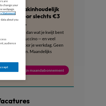
ers are
 to change your
Blijf vakinhoudelijk
the webpage.
cy Statement
scherp voor slechts €3
y data about you
per week.
Dat is minder dan wat je kwijt bent
aan een cappuccino — en veel
access
ent, audience
voedzamer voor je werkdag. Geen
verplichtingen. Maandelijks
opzegbaar.
Accept
Activeer mijn maandabonnement
acatures