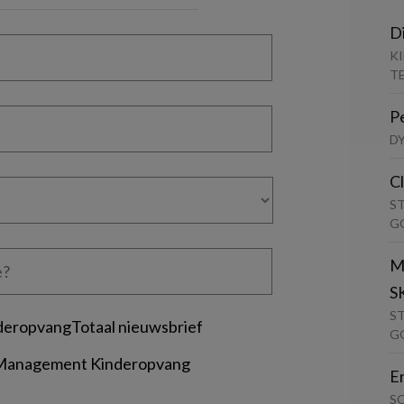
D
K
T
P
D
C
S
G
M
S
S
deropvangTotaal nieuwsbrief
G
 Management Kinderopvang
E
S