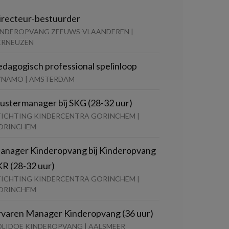
irecteur-bestuurder
INDEROPVANG ZEEUWS-VLAANDEREN |
ERNEUZEN
edagogisch professional spelinloop
YNAMO | AMSTERDAM
lustermanager bij SKG (28-32 uur)
TICHTING KINDERCENTRA GORINCHEM |
ORINCHEM
anager Kinderopvang bij Kinderopvang
KR (28-32 uur)
TICHTING KINDERCENTRA GORINCHEM |
ORINCHEM
rvaren Manager Kinderopvang (36 uur)
OLIDOE KINDEROPVANG | AALSMEER