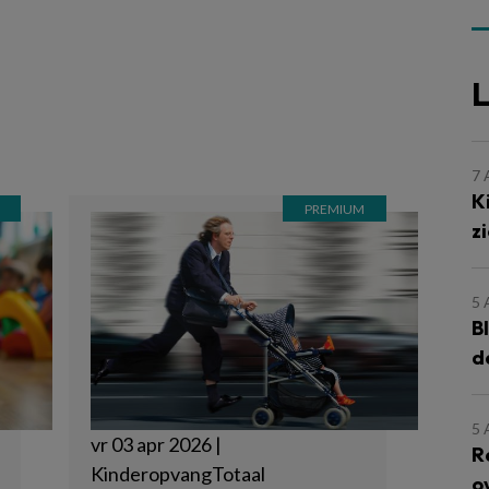
L
7
K
z
5
B
d
5
vr 03 apr 2026 |
R
KinderopvangTotaal
o