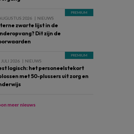
 AUGUSTUS 2026
NIEUWS
nterne zwarte lijst in de
inderopvang? Dit zijn de
oorwaarden
 JULI 2026
NIEUWS
est logisch: het personeelstekort
plossen met 50-plussers uit zorg en
nderwijs
oon meer nieuws