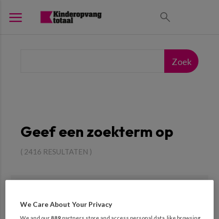
Geef een zoekterm op
( 2416 RESULTATEN )
Verfijn zoekresultaten
We Care About Your Privacy
We and our
889
partners store and access personal data, like browsing