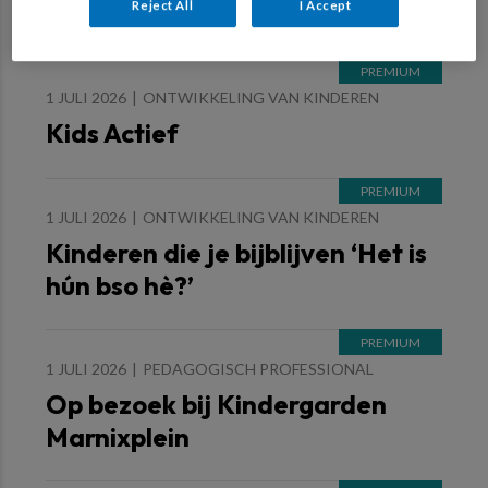
Max en Lisa: Omaatje spelen
Reject All
I Accept
1 JULI 2026
ONTWIKKELING VAN KINDEREN
Kids Actief
1 JULI 2026
ONTWIKKELING VAN KINDEREN
Kinderen die je bijblijven ‘Het is
hún bso hè?’
1 JULI 2026
PEDAGOGISCH PROFESSIONAL
Op bezoek bij Kindergarden
Marnixplein