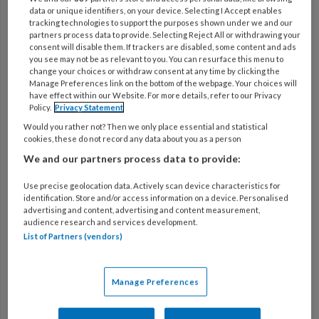
5 AUGUSTUS 2026
GROENE KINDEROPVANG
data or unique identifiers, on your device. Selecting I Accept enables
tracking technologies to support the purposes shown under we and our
Aquaport in Den Helder Suppen
partners process data to provide. Selecting Reject All or withdrawing your
op de bso
consent will disable them. If trackers are disabled, some content and ads
you see may not be as relevant to you. You can resurface this menu to
change your choices or withdraw consent at any time by clicking the
Manage Preferences link on the bottom of the webpage. Your choices will
have effect within our Website. For more details, refer to our Privacy
5 AUGUSTUS 2026
FINANCIËN EN BEDRIJFSVOERING
Policy.
Privacy Statement
Eigenaarschap van teams ‘Geef
Would you rather not? Then we only place essential and statistical
cookies, these do not record any data about you as a person
mensen verantwoordelijkheid’
We and our partners process data to provide:
Use precise geolocation data. Actively scan device characteristics for
identification. Store and/or access information on a device. Personalised
5 AUGUSTUS 2026
GEZONDHEID
advertising and content, advertising and content measurement,
audience research and services development.
Redactioneel Aandacht voor de
List of Partners (vendors)
overgang
Manage Preferences
1 JULI 2026
TAAL