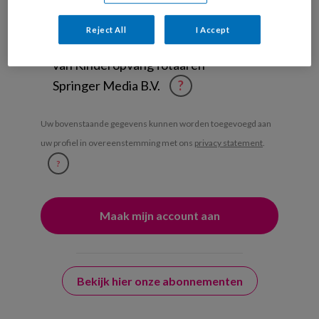
Weekoverzicht
Reject All
I Accept
Ja, ik geef toestemming voor e-mails
van KinderopvangTotaal en
Springer Media B.V.
?
Uw bovenstaande gegevens kunnen worden toegevoegd aan
uw profiel in overeenstemming met ons
privacy statement
.
?
Bekijk hier onze abonnementen