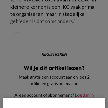
kleinere kernen is een IKC vaak prima
te organiseren, maar in stedelijke
gebieden is dat soms anders.’
‘Het
REGISTREREN
Wil je dit artikel lezen?
Maak gratis een account aan en lees 2
artikelen gratis per maand
Al een account of abonnement?
Log dan in