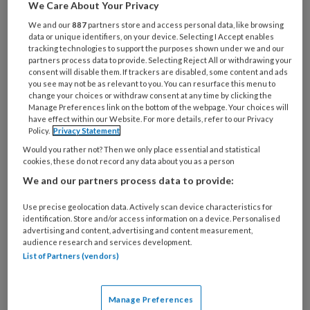
Wat
We Care About Your Privacy
is
We and our
887
partners store and access personal data, like browsing
je
data or unique identifiers, on your device. Selecting I Accept enables
tracking technologies to support the purposes shown under we and our
e-
Kies
partners process data to provide. Selecting Reject All or withdrawing your
mailadres?
consent will disable them. If trackers are disabled, some content and ads
je
*
*
you see may not be as relevant to you. You can resurface this menu to
wachtwoord*
*
change your choices or withdraw consent at any time by clicking the
Manage Preferences link on the bottom of the webpage. Your choices will
Kies
have effect within our Website. For more details, refer to our Privacy
je
Policy.
Privacy Statement
functie
*
Would you rather not? Then we only place essential and statistical
cookies, these do not record any data about you as a person
Bij
We and our partners process data to provide:
welke
organisatie
Use precise geolocation data. Actively scan device characteristics for
werk
identification. Store and/or access information on a device. Personalised
Untitled
Ontvang 2x per week de
je?
advertising and content, advertising and content measurement,
audience research and services development.
KinderopvangTotaal nieuwsbrief
List of Partners (vendors)
Ontvang iedere zondag het
Management Kinderopvang
Manage Preferences