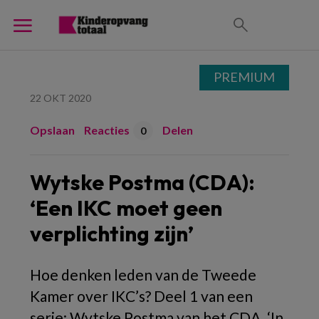
PREMIUM
22 OKT 2020
Opslaan
Reacties
Delen
0
Wytske Postma (CDA):
‘Een IKC moet geen
verplichting zijn’
Hoe denken leden van de Tweede
Kamer over IKC’s? Deel 1 van een
serie: Wytske Postma van het CDA. ‘In