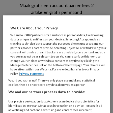
Maak gratis een account aan en lees 2
artikelen gratis per maand
Al een account of abonnement?
Log dan in
We Care About Your Privacy
We and our
887
partners store and access personal data, like browsing
Wat
data or unique identifiers, on your device. Selecting I Accept enables
tracking technologies to support the purposes shown under we and our
is
partners process data to provide. Selecting Reject All or withdrawing your
je
consent will disable them. If trackers are disabled, some content and ads
e-
you see may not be as relevant to you. You can resurface this menu to
Kies
change your choices or withdraw consent at any time by clicking the
mailadres?
je
Manage Preferences link on the bottom of the webpage. Your choices will
*
*
have effect within our Website. For more details, refer to our Privacy
wachtwoord*
*
Policy.
Privacy Statement
Kies
Would you rather not? Then we only place essential and statistical
je
cookies, these do not record any data about you as a person
functie
*
We and our partners process data to provide:
Bij
Use precise geolocation data. Actively scan device characteristics for
welke
identification. Store and/or access information on a device. Personalised
advertising and content, advertising and content measurement,
organisatie