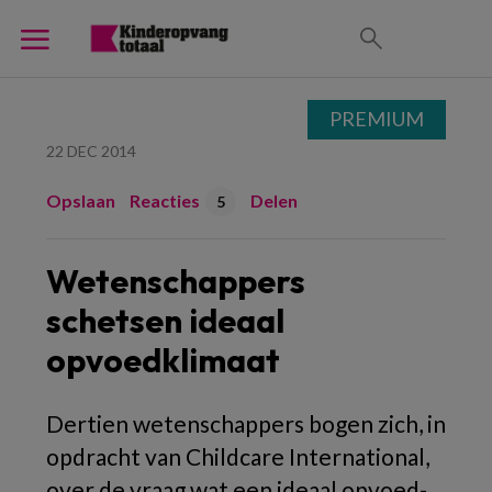
PREMIUM
22 DEC 2014
Opslaan
Reacties
Delen
5
Wetenschappers
schetsen ideaal
opvoedklimaat
Dertien wetenschappers bogen zich, in
opdracht van Childcare International,
over de vraag wat een ideaal opvoed-