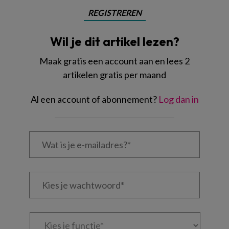
REGISTREREN
Wil je dit artikel lezen?
Maak gratis een account aan en lees 2
artikelen gratis per maand
Al een account of abonnement?
Log dan in
Wat
is
je
e-
Kies
mailadres?
je
*
*
wachtwoord*
*
Kies
je