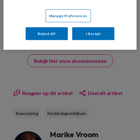
uw profiel in overeenstemming met ons
privacy statement
.
?
Manage Preferences
Reject All
I Accept
Bekijk hier onze abonnementen
Reageer op dit artikel
Deel dit artikel
financiering
Kinderdagverblijven
Marike Vroom