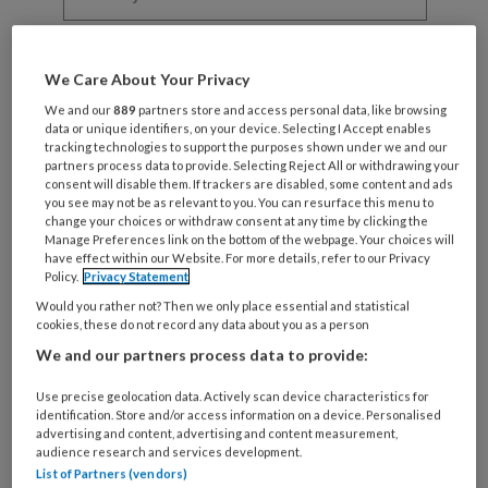
functie
*
Bij
welke
We Care About Your Privacy
organisatie
We and our
889
partners store and access personal data, like browsing
werk
data or unique identifiers, on your device. Selecting I Accept enables
Untitled
Ontvang 2x per week de
je?
tracking technologies to support the purposes shown under we and our
partners process data to provide. Selecting Reject All or withdrawing your
KinderopvangTotaal nieuwsbrief
consent will disable them. If trackers are disabled, some content and ads
you see may not be as relevant to you. You can resurface this menu to
change your choices or withdraw consent at any time by clicking the
Ontvang iedere zondag het
Manage Preferences link on the bottom of the webpage. Your choices will
Management Kinderopvang
have effect within our Website. For more details, refer to our Privacy
Policy.
Privacy Statement
Weekoverzicht
Would you rather not? Then we only place essential and statistical
cookies, these do not record any data about you as a person
Ja, ik geef toestemming voor e-mails
We and our partners process data to provide:
van KinderopvangTotaal en
Springer Media B.V.
?
Use precise geolocation data. Actively scan device characteristics for
identification. Store and/or access information on a device. Personalised
advertising and content, advertising and content measurement,
audience research and services development.
Uw bovenstaande gegevens kunnen worden toegevoegd aan
List of Partners (vendors)